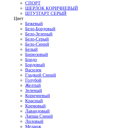
СПОРТ
ШЕРЛОК КОРИЧНЕВЫЙ
ШТУТГАРТ СЕРЫЙ
Цвет
Бежевый
Бело-Бордовый
Бело-Зеленый
Бело-Серый
Бело-Синий
Белый
Бирюзовый
Бордо
Бордовый
Василек
Гладкий Синий
Голубой
Желтый
Зеленый
Коричневый
Красный
Кремовый
Лавандовый
Лапша Синий
Лиловый
Меланж