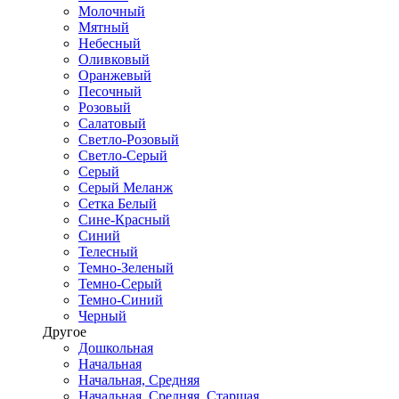
Молочный
Мятный
Небесный
Оливковый
Оранжевый
Песочный
Розовый
Салатовый
Светло-Розовый
Светло-Серый
Серый
Серый Меланж
Сетка Белый
Сине-Красный
Синий
Телесный
Темно-Зеленый
Темно-Серый
Темно-Синий
Черный
Другое
Дошкольная
Начальная
Начальная, Средняя
Начальная, Средняя, Старшая