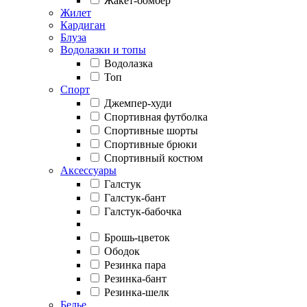
Жакет-бомбер
Жилет
Кардиган
Блуза
Водолазки и топы
Водолазка
Топ
Спорт
Джемпер-худи
Спортивная футболка
Спортивные шорты
Спортивные брюки
Спортивный костюм
Аксессуары
Галстук
Галстук-бант
Галстук-бабочка
Брошь-цветок
Ободок
Резинка пара
Резинка-бант
Резинка-шелк
Белье