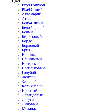
Цвет
Pixel Голубой
Pixel Синий
Аквамарин
Атолл
Бело-Синий
Бело-Черный
Белый
Бирюзовый
Бордо
Бордовый
Бриз
Ваниль
Ванильный
Василек
Васильковый
Голубой
Желтый
Зеленый
Коричневый
Красный
Лавандовый
Лагуна
Лиловый
Меланж