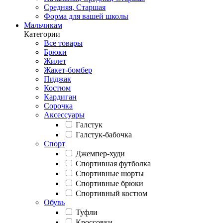
Средняя, Старшая
Форма для вашей школы
Мальчикам
Категории
Все товары
Брюки
Жилет
Жакет-бомбер
Пиджак
Костюм
Кардиган
Сорочка
Аксессуары
Галстук
Галстук-бабочка
Спорт
Джемпер-худи
Спортивная футболка
Спортивные шорты
Спортивные брюки
Спортивный костюм
Обувь
Туфли
Кроссовки