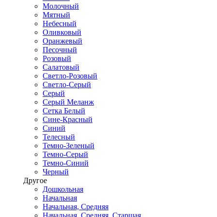
Молочный
Мятный
Небесный
Оливковый
Оранжевый
Песочный
Розовый
Салатовый
Светло-Розовый
Светло-Серый
Серый
Серый Меланж
Сетка Белый
Сине-Красный
Синий
Телесный
Темно-Зеленый
Темно-Серый
Темно-Синий
Черный
Другое
Дошкольная
Начальная
Начальная, Средняя
Начальная, Средняя, Старшая