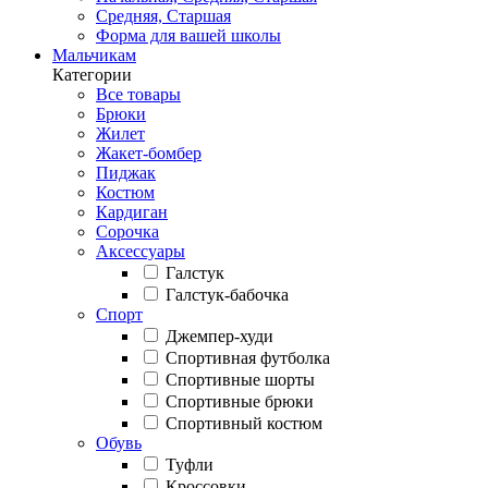
Средняя, Старшая
Форма для вашей школы
Мальчикам
Категории
Все товары
Брюки
Жилет
Жакет-бомбер
Пиджак
Костюм
Кардиган
Сорочка
Аксессуары
Галстук
Галстук-бабочка
Спорт
Джемпер-худи
Спортивная футболка
Спортивные шорты
Спортивные брюки
Спортивный костюм
Обувь
Туфли
Кроссовки