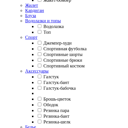
Жакет-бомбер
Жилет
Кардиган
Блуза
Водолазки и топы
Водолазка
Топ
Спорт
Джемпер-худи
Спортивная футболка
Спортивные шорты
Спортивные брюки
Спортивный костюм
Аксессуары
Галстук
Галстук-бант
Галстук-бабочка
Брошь-цветок
Ободок
Резинка пара
Резинка-бант
Резинка-шелк
Белье