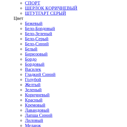
СПОРТ
ШЕРЛОК КОРИЧНЕВЫЙ
ШТУТГАРТ СЕРЫЙ
Цвет
Бежевый
Бело-Бордовый
Бело-Зеленый
Бело-Серый
Бело-Синий
Белый
Бирюзовый
Бордо
Бордовый
Василек
Гладкий Синий
Голубой
Желтый
Зеленый
Коричневый
Красный
Кремовый
Лавандовый
Лапша Синий
Лиловый
Меланж