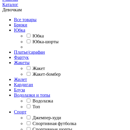
Каталог
Девочкам
Все товары
Брюки
Юбка
Юбка
Юбка-шорты
Платье/сарафан
Фартук
Жакеты
Жакет
Жакет-бомбер
Жилет
Кардиган
Блуза
Водолазки и топы
Водолазка
Топ
Спорт
Джемпер-худи
Спортивная футболка
Спортивные шорты