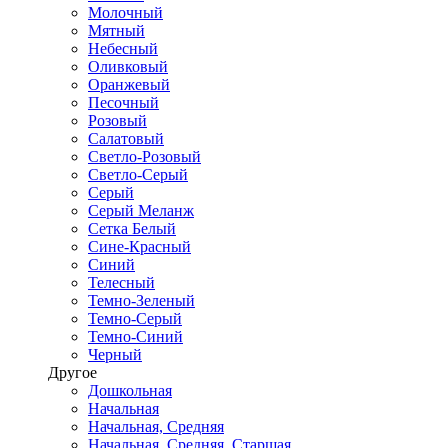
Молочный
Мятный
Небесный
Оливковый
Оранжевый
Песочный
Розовый
Салатовый
Светло-Розовый
Светло-Серый
Серый
Серый Меланж
Сетка Белый
Сине-Красный
Синий
Телесный
Темно-Зеленый
Темно-Серый
Темно-Синий
Черный
Другое
Дошкольная
Начальная
Начальная, Средняя
Начальная, Средняя, Старшая