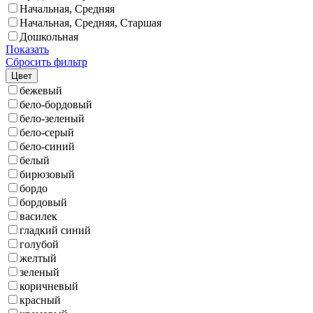
Начальная, Средняя
Начальная, Средняя, Старшая
Дошкольная
Показать
Сбросить фильтр
Цвет
бежевый
бело-бордовый
бело-зеленый
бело-серый
бело-синий
белый
бирюзовый
бордо
бордовый
василек
гладкий синий
голубой
желтый
зеленый
коричневый
красный