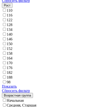
Сбросить фильтр
Рост
110
116
122
128
134
140
146
150
152
158
164
170
176
182
188
98
Показать
Сбросить фильтр
Возрастная группа
Начальная
Средняя, Старшая