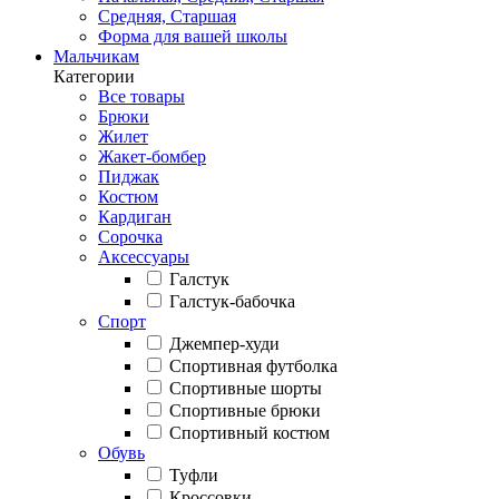
Средняя, Старшая
Форма для вашей школы
Мальчикам
Категории
Все товары
Брюки
Жилет
Жакет-бомбер
Пиджак
Костюм
Кардиган
Сорочка
Аксессуары
Галстук
Галстук-бабочка
Спорт
Джемпер-худи
Спортивная футболка
Спортивные шорты
Спортивные брюки
Спортивный костюм
Обувь
Туфли
Кроссовки