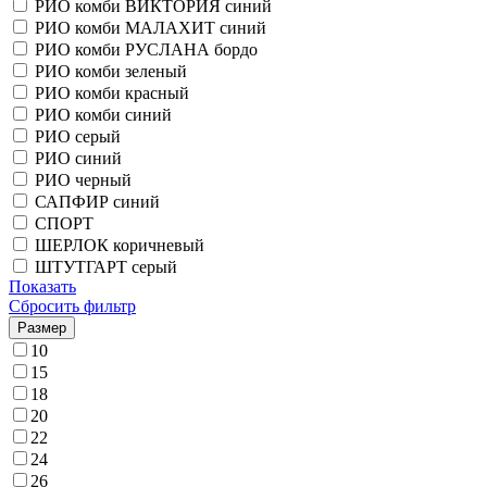
РИО комби ВИКТОРИЯ синий
РИО комби МАЛАХИТ синий
РИО комби РУСЛАНА бордо
РИО комби зеленый
РИО комби красный
РИО комби синий
РИО серый
РИО синий
РИО черный
САПФИР синий
СПОРТ
ШЕРЛОК коричневый
ШТУТГАРТ серый
Показать
Сбросить фильтр
Размер
10
15
18
20
22
24
26