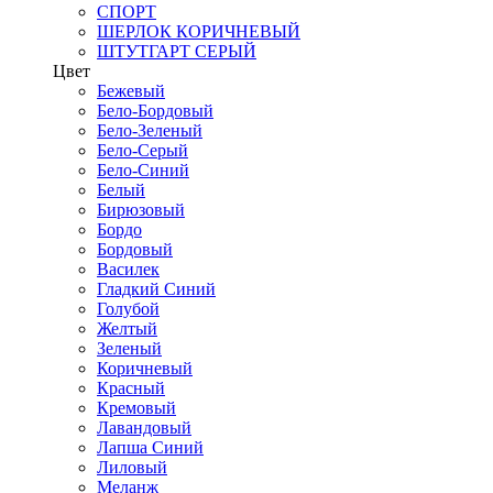
СПОРТ
ШЕРЛОК КОРИЧНЕВЫЙ
ШТУТГАРТ СЕРЫЙ
Цвет
Бежевый
Бело-Бордовый
Бело-Зеленый
Бело-Серый
Бело-Синий
Белый
Бирюзовый
Бордо
Бордовый
Василек
Гладкий Синий
Голубой
Желтый
Зеленый
Коричневый
Красный
Кремовый
Лавандовый
Лапша Синий
Лиловый
Меланж