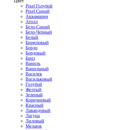
Цвет
Pixel Голубой
Pixel Синий
Аквамарин
Атолл
Бело-Синий
Бело-Черный
Белый
Бирюзовый
Бордо
Бордовый
Бриз
Ваниль
Ванильный
Василек
Васильковый
Голубой
Желтый
Зеленый
Коричневый
Красный
Лавандовый
Лагуна
Лиловый
Меланж