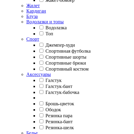
Жакет-бомбер
Жилет
Кардиган
Блуза
Водолазки и топы
Водолазка
Топ
Спорт
Джемпер-худи
Спортивная футболка
Спортивные шорты
Спортивные брюки
Спортивный костюм
Аксессуары
Галстук
Галстук-бант
Галстук-бабочка
Брошь-цветок
Ободок
Резинка пара
Резинка-бант
Резинка-шелк
Белье