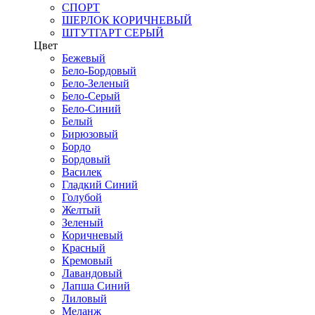
СПОРТ
ШЕРЛОК КОРИЧНЕВЫЙ
ШТУТГАРТ СЕРЫЙ
Цвет
Бежевый
Бело-Бордовый
Бело-Зеленый
Бело-Серый
Бело-Синий
Белый
Бирюзовый
Бордо
Бордовый
Василек
Гладкий Синий
Голубой
Желтый
Зеленый
Коричневый
Красный
Кремовый
Лавандовый
Лапша Синий
Лиловый
Меланж