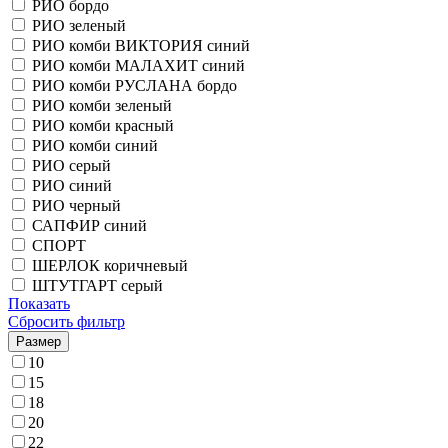
РИО бордо
РИО зеленый
РИО комби ВИКТОРИЯ синий
РИО комби МАЛАХИТ синий
РИО комби РУСЛАНА бордо
РИО комби зеленый
РИО комби красный
РИО комби синий
РИО серый
РИО синий
РИО черный
САПФИР синий
СПОРТ
ШЕРЛОК коричневый
ШТУТГАРТ серый
Показать
Сбросить фильтр
Размер
10
15
18
20
22