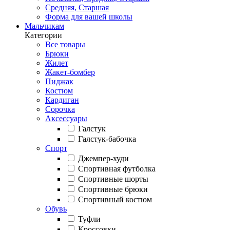
Средняя, Старшая
Форма для вашей школы
Мальчикам
Категории
Все товары
Брюки
Жилет
Жакет-бомбер
Пиджак
Костюм
Кардиган
Сорочка
Аксессуары
Галстук
Галстук-бабочка
Спорт
Джемпер-худи
Спортивная футболка
Спортивные шорты
Спортивные брюки
Спортивный костюм
Обувь
Туфли
Кроссовки