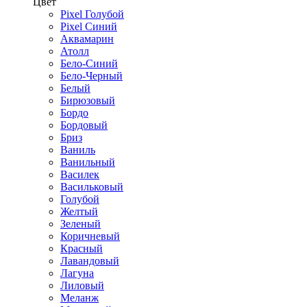
Цвет
Pixel Голубой
Pixel Синий
Аквамарин
Атолл
Бело-Синий
Бело-Черный
Белый
Бирюзовый
Бордо
Бордовый
Бриз
Ваниль
Ванильный
Василек
Васильковый
Голубой
Желтый
Зеленый
Коричневый
Красный
Лавандовый
Лагуна
Лиловый
Меланж