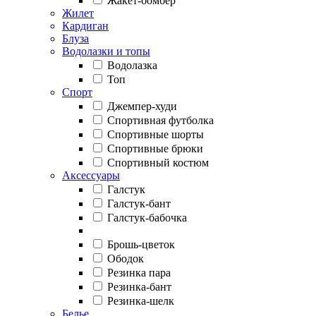
Жакет-бомбер
Жилет
Кардиган
Блуза
Водолазки и топы
Водолазка
Топ
Спорт
Джемпер-худи
Спортивная футболка
Спортивные шорты
Спортивные брюки
Спортивный костюм
Аксессуары
Галстук
Галстук-бант
Галстук-бабочка
Брошь-цветок
Ободок
Резинка пара
Резинка-бант
Резинка-шелк
Белье