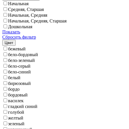
Начальная
Средняя, Старшая
Начальная, Средняя
Начальная, Средняя, Старшая
Дошкольная
Показать
Сбросить фильтр
Цвет
бежевый
бело-бордовый
бело-зеленый
бело-серый
бело-синий
белый
бирюзовый
бордо
бордовый
василек
гладкий синий
голубой
желтый
зеленый