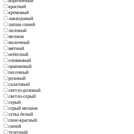
коричневый
красный
кремовый
лавандовый
лапша синий
лиловый
меланж
молочный
мятный
небесный
оливковый
оранжевый
песочный
розовый
салатовый
светло-розовый
светло-серый
серый
серый меланж
сетка белый
сине-красный
синий
телесный