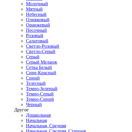
Молочный
Мятный
Небесный
Оливковый
Оранжевый
Песочный
Розовый
Салатовый
Светло-Розовый
Светло-Серый
Серый
Серый Меланж
Сетка Белый
Сине-Красный
Синий
Телесный
Темно-Зеленый
Темно-Серый
Темно-Синий
Черный
Другое
Дошкольная
Начальная
Начальная, Средняя
Начальная, Средняя, Старшая