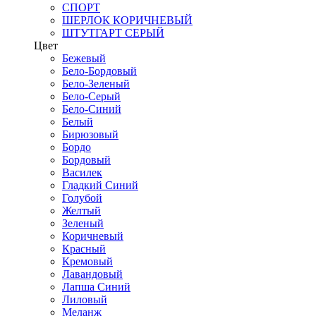
СПОРТ
ШЕРЛОК КОРИЧНЕВЫЙ
ШТУТГАРТ СЕРЫЙ
Цвет
Бежевый
Бело-Бордовый
Бело-Зеленый
Бело-Серый
Бело-Синий
Белый
Бирюзовый
Бордо
Бордовый
Василек
Гладкий Синий
Голубой
Желтый
Зеленый
Коричневый
Красный
Кремовый
Лавандовый
Лапша Синий
Лиловый
Меланж