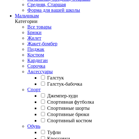
Средняя, Старшая
Форма для вашей школы
Мальчикам
Категории
Все товары
Брюки
Жилет
Жакет-бомбер
Пиджак
Костюм
Кардиган
Сорочка
Аксессуары
Галстук
Галстук-бабочка
Спорт
Джемпер-худи
Спортивная футболка
Спортивные шорты
Спортивные брюки
Спортивный костюм
Обувь
Туфли
Кроссовки