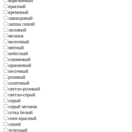
коричневый
красный
кремовый
лавандовый
лапша синий
лиловый
меланж
молочный
мятный
небесный
оливковый
оранжевый
песочный
розовый
салатовый
светло-розовый
светло-серый
серый
серый меланж
сетка белый
сине-красный
синий
телесный