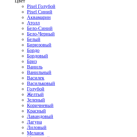
Цвет
Pixel Голубой
Pixel Синий
Аквамарин
Атолл
Бело-Синий
Бело-Черный
Белый
Бирюзовый
Бордо
Бордовый
Бриз
Ваниль
Ванильный
Василек
Васильковый
Голубой
Желтый
Зеленый
Коричневый
Красный
Лавандовый
Лагуна
Лиловый
Меланж