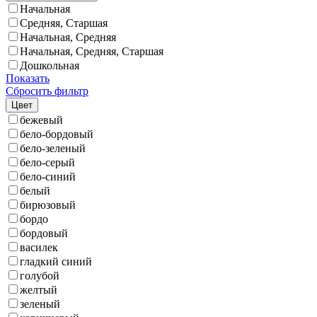
Начальная
Средняя, Старшая
Начальная, Средняя
Начальная, Средняя, Старшая
Дошкольная
Показать
Сбросить фильтр
Цвет
бежевый
бело-бордовый
бело-зеленый
бело-серый
бело-синий
белый
бирюзовый
бордо
бордовый
василек
гладкий синий
голубой
желтый
зеленый