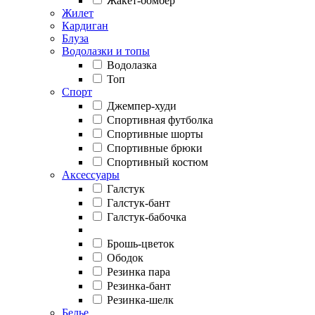
Жакет-бомбер
Жилет
Кардиган
Блуза
Водолазки и топы
Водолазка
Топ
Спорт
Джемпер-худи
Спортивная футболка
Спортивные шорты
Спортивные брюки
Спортивный костюм
Аксессуары
Галстук
Галстук-бант
Галстук-бабочка
Брошь-цветок
Ободок
Резинка пара
Резинка-бант
Резинка-шелк
Белье