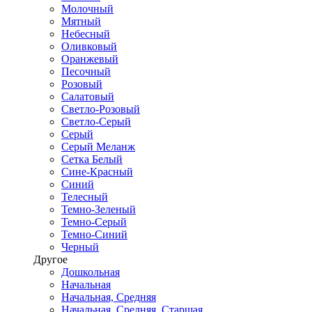
Молочный
Мятный
Небесный
Оливковый
Оранжевый
Песочный
Розовый
Салатовый
Светло-Розовый
Светло-Серый
Серый
Серый Меланж
Сетка Белый
Сине-Красный
Синий
Телесный
Темно-Зеленый
Темно-Серый
Темно-Синий
Черный
Другое
Дошкольная
Начальная
Начальная, Средняя
Начальная, Средняя, Старшая