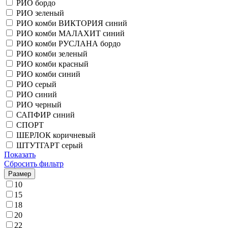
РИО бордо
РИО зеленый
РИО комби ВИКТОРИЯ синий
РИО комби МАЛАХИТ синий
РИО комби РУСЛАНА бордо
РИО комби зеленый
РИО комби красный
РИО комби синий
РИО серый
РИО синий
РИО черный
САПФИР синий
СПОРТ
ШЕРЛОК коричневый
ШТУТГАРТ серый
Показать
Сбросить фильтр
Размер
10
15
18
20
22