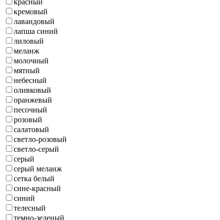
красный
кремовый
лавандовый
лапша синий
лиловый
меланж
молочный
мятный
небесный
оливковый
оранжевый
песочный
розовый
салатовый
светло-розовый
светло-серый
серый
серый меланж
сетка белый
сине-красный
синий
телесный
темно-зеленый