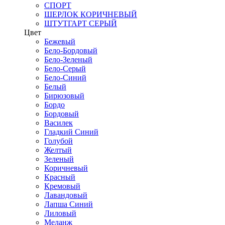
СПОРТ
ШЕРЛОК КОРИЧНЕВЫЙ
ШТУТГАРТ СЕРЫЙ
Цвет
Бежевый
Бело-Бордовый
Бело-Зеленый
Бело-Серый
Бело-Синий
Белый
Бирюзовый
Бордо
Бордовый
Василек
Гладкий Синий
Голубой
Желтый
Зеленый
Коричневый
Красный
Кремовый
Лавандовый
Лапша Синий
Лиловый
Меланж