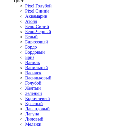
Цвет
Pixel Голубой
Pixel Синий
Аквамарин
Атолл
Бело-Синий
Бело-Черный
Белый
Бирюзовый
Бордо
Бордовый
Бриз
Ваниль
Ванильный
Василек
Васильковый
Голубой
Желтый
Зеленый
Коричневый
Красный
Лавандовый
Лагуна
Лиловый
Меланж