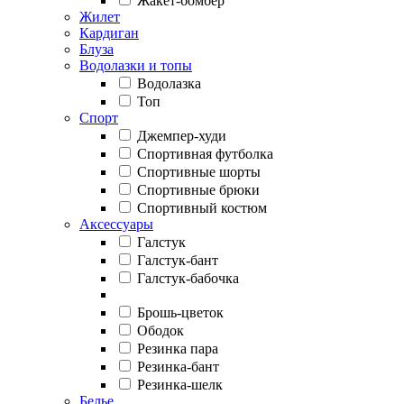
Жакет-бомбер
Жилет
Кардиган
Блуза
Водолазки и топы
Водолазка
Топ
Спорт
Джемпер-худи
Спортивная футболка
Спортивные шорты
Спортивные брюки
Спортивный костюм
Аксессуары
Галстук
Галстук-бант
Галстук-бабочка
Брошь-цветок
Ободок
Резинка пара
Резинка-бант
Резинка-шелк
Белье