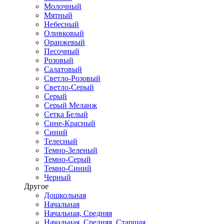
Молочный
Мятный
Небесный
Оливковый
Оранжевый
Песочный
Розовый
Салатовый
Светло-Розовый
Светло-Серый
Серый
Серый Меланж
Сетка Белый
Сине-Красный
Синий
Телесный
Темно-Зеленый
Темно-Серый
Темно-Синий
Черный
Другое
Дошкольная
Начальная
Начальная, Средняя
Начальная, Средняя, Старшая