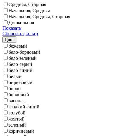
Средняя, Старшая
Начальная, Средняя
Начальная, Средняя, Старшая
Дошкольная
Показать
Сбросить фильтр
Цвет
бежевый
бело-бордовый
бело-зеленый
бело-серый
бело-синий
белый
бирюзовый
бордо
бордовый
василек
гладкий синий
голубой
желтый
зеленый
коричневый