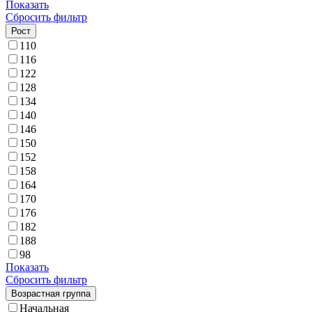
Показать
Сбросить фильтр
Рост
110
116
122
128
134
140
146
150
152
158
164
170
176
182
188
98
Показать
Сбросить фильтр
Возрастная группа
Начальная