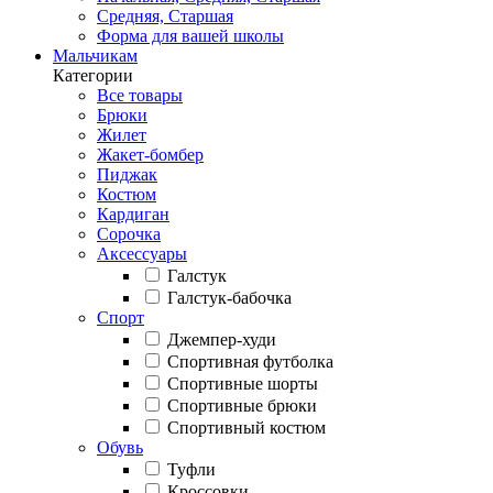
Средняя, Старшая
Форма для вашей школы
Мальчикам
Категории
Все товары
Брюки
Жилет
Жакет-бомбер
Пиджак
Костюм
Кардиган
Сорочка
Аксессуары
Галстук
Галстук-бабочка
Спорт
Джемпер-худи
Спортивная футболка
Спортивные шорты
Спортивные брюки
Спортивный костюм
Обувь
Туфли
Кроссовки