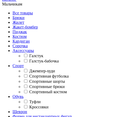
Мальчикам
Все товары
Брюки
Жилет
Жакет-бомбер
Пиджак
Костюм
Кардиган
Сорочка
Аксессуары
Галстук
Галстук-бабочка
Спорт
Джемпер-худи
Спортивная футболка
Спортивные шорты
Спортивные брюки
Спортивный костюм
Обувь
Туфли
Кроссовки
Шеврон
Форма для нестандартных фигур