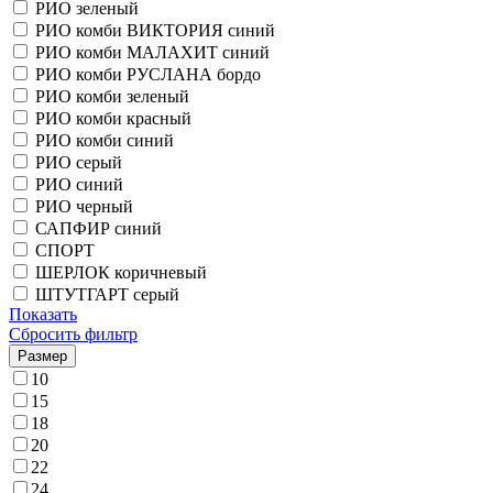
РИО зеленый
РИО комби ВИКТОРИЯ синий
РИО комби МАЛАХИТ синий
РИО комби РУСЛАНА бордо
РИО комби зеленый
РИО комби красный
РИО комби синий
РИО серый
РИО синий
РИО черный
САПФИР синий
СПОРТ
ШЕРЛОК коричневый
ШТУТГАРТ серый
Показать
Сбросить фильтр
Размер
10
15
18
20
22
24