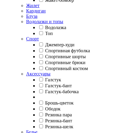
Жакет-бомбер
Жилет
Кардиган
Блуза
Водолазки и топы
Водолазка
Топ
Спорт
Джемпер-худи
Спортивная футболка
Спортивные шорты
Спортивные брюки
Спортивный костюм
Аксессуары
Галстук
Галстук-бант
Галстук-бабочка
Брошь-цветок
Ободок
Резинка пара
Резинка-бант
Резинка-шелк
Белье