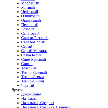
Молочный
Мятный
Небесный
Оливковый
Оранжевый
Песочный
Розовый
Салатовый
Светло-Розовый
Светло-Серый
Серый
Серый Меланж
Сетка Белый
Сине-Красный
Синий
Телесный
Темно-Зеленый
Темно-Серый
Темно-Синий
Черный
Другое
Дошкольная
Начальная
Начальная, Средняя
Начальная, Средняя, Старшая