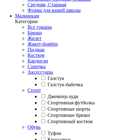
Средняя, Старшая
Форма для вашей школы
Мальчикам
Категории
Все товары
Брюки
Жилет
Жакет-бомбер
Пиджак
Костюм
Кардиган
Сорочка
Аксессуары
Галстук
Галстук-бабочка
Спорт
Джемпер-худи
Спортивная футболка
Спортивные шорты
Спортивные брюки
Спортивный костюм
Обувь
Туфли
Кроссовки