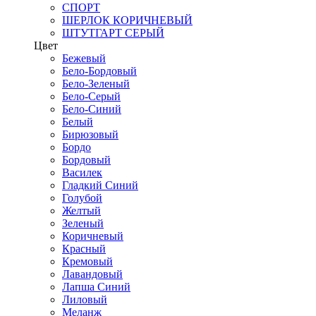
СПОРТ
ШЕРЛОК КОРИЧНЕВЫЙ
ШТУТГАРТ СЕРЫЙ
Цвет
Бежевый
Бело-Бордовый
Бело-Зеленый
Бело-Серый
Бело-Синий
Белый
Бирюзовый
Бордо
Бордовый
Василек
Гладкий Синий
Голубой
Желтый
Зеленый
Коричневый
Красный
Кремовый
Лавандовый
Лапша Синий
Лиловый
Меланж