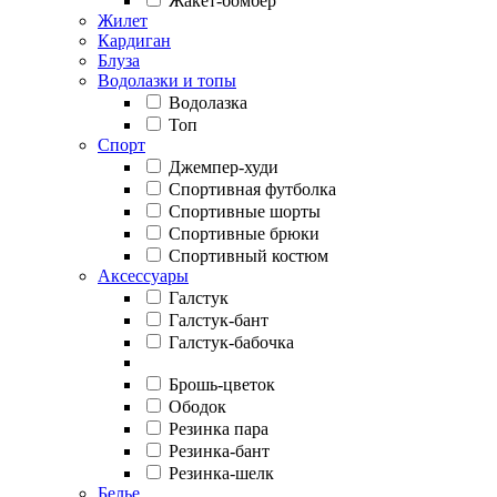
Жакет-бомбер
Жилет
Кардиган
Блуза
Водолазки и топы
Водолазка
Топ
Спорт
Джемпер-худи
Спортивная футболка
Спортивные шорты
Спортивные брюки
Спортивный костюм
Аксессуары
Галстук
Галстук-бант
Галстук-бабочка
Брошь-цветок
Ободок
Резинка пара
Резинка-бант
Резинка-шелк
Белье