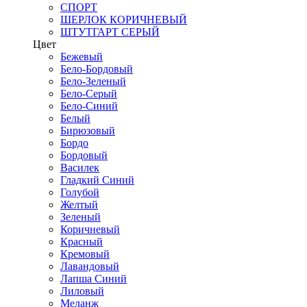
СПОРТ
ШЕРЛОК КОРИЧНЕВЫЙ
ШТУТГАРТ СЕРЫЙ
Цвет
Бежевый
Бело-Бордовый
Бело-Зеленый
Бело-Серый
Бело-Синий
Белый
Бирюзовый
Бордо
Бордовый
Василек
Гладкий Синий
Голубой
Желтый
Зеленый
Коричневый
Красный
Кремовый
Лавандовый
Лапша Синий
Лиловый
Меланж