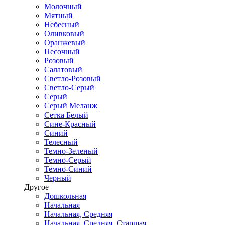
Молочный
Мятный
Небесный
Оливковый
Оранжевый
Песочный
Розовый
Салатовый
Светло-Розовый
Светло-Серый
Серый
Серый Меланж
Сетка Белый
Сине-Красный
Синий
Телесный
Темно-Зеленый
Темно-Серый
Темно-Синий
Черный
Другое
Дошкольная
Начальная
Начальная, Средняя
Начальная, Средняя, Старшая