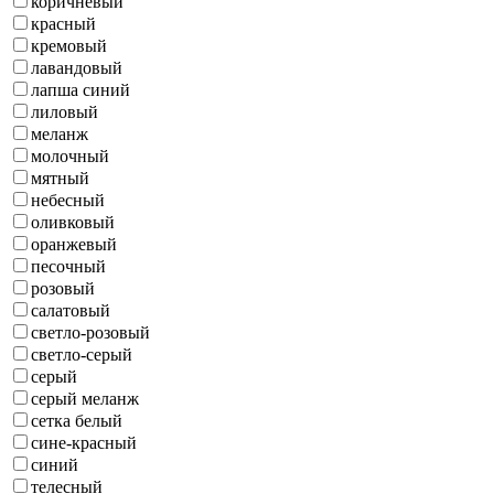
коричневый
красный
кремовый
лавандовый
лапша синий
лиловый
меланж
молочный
мятный
небесный
оливковый
оранжевый
песочный
розовый
салатовый
светло-розовый
светло-серый
серый
серый меланж
сетка белый
сине-красный
синий
телесный