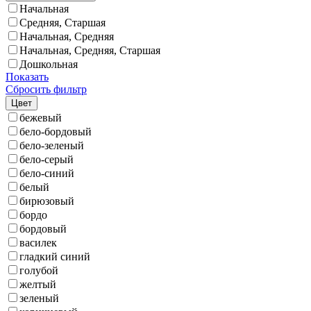
Начальная
Средняя, Старшая
Начальная, Средняя
Начальная, Средняя, Старшая
Дошкольная
Показать
Сбросить фильтр
Цвет
бежевый
бело-бордовый
бело-зеленый
бело-серый
бело-синий
белый
бирюзовый
бордо
бордовый
василек
гладкий синий
голубой
желтый
зеленый