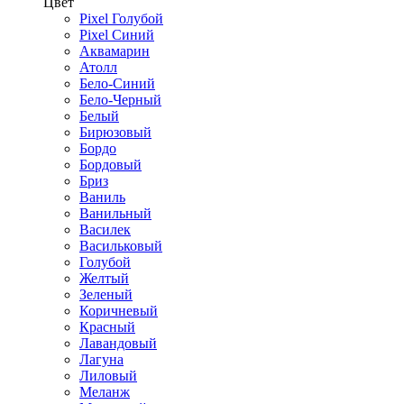
Цвет
Pixel Голубой
Pixel Синий
Аквамарин
Атолл
Бело-Синий
Бело-Черный
Белый
Бирюзовый
Бордо
Бордовый
Бриз
Ваниль
Ванильный
Василек
Васильковый
Голубой
Желтый
Зеленый
Коричневый
Красный
Лавандовый
Лагуна
Лиловый
Меланж