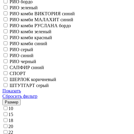
РИО бордо
РИО зеленый
РИО комби ВИКТОРИЯ синий
РИО комби МАЛАХИТ синий
РИО комби РУСЛАНА бордо
РИО комби зеленый
РИО комби красный
РИО комби синий
РИО серый
РИО синий
РИО черный
САПФИР синий
СПОРТ
ШЕРЛОК коричневый
ШТУТГАРТ серый
Показать
Сбросить фильтр
Размер
10
15
18
20
22