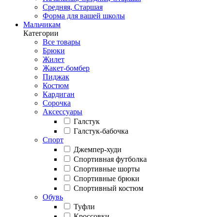
Средняя, Старшая
Форма для вашей школы
Мальчикам
Категории
Все товары
Брюки
Жилет
Жакет-бомбер
Пиджак
Костюм
Кардиган
Сорочка
Аксессуары
Галстук
Галстук-бабочка
Спорт
Джемпер-худи
Спортивная футболка
Спортивные шорты
Спортивные брюки
Спортивный костюм
Обувь
Туфли
Кроссовки