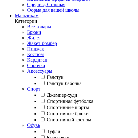
Средняя, Старшая
Форма для вашей школы
Мальчикам
Категории
Все товары
Брюки
Жилет
Жакет-бомбер
Пиджак
Костюм
Кардиган
Сорочка
Аксессуары
Галстук
Галстук-бабочка
Спорт
Джемпер-худи
Спортивная футболка
Спортивные шорты
Спортивные брюки
Спортивный костюм
Обувь
Туфли
Кроссовки