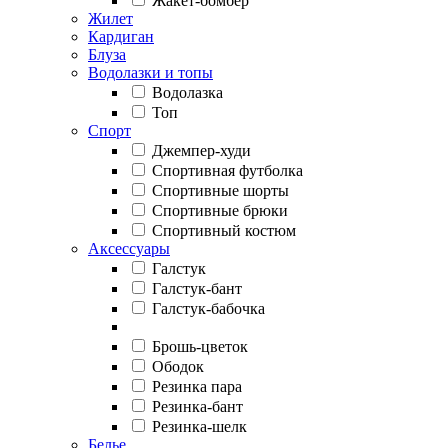
Жакет-бомбер
Жилет
Кардиган
Блуза
Водолазки и топы
Водолазка
Топ
Спорт
Джемпер-худи
Спортивная футболка
Спортивные шорты
Спортивные брюки
Спортивный костюм
Аксессуары
Галстук
Галстук-бант
Галстук-бабочка
Брошь-цветок
Ободок
Резинка пара
Резинка-бант
Резинка-шелк
Белье