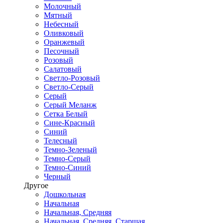
Молочный
Мятный
Небесный
Оливковый
Оранжевый
Песочный
Розовый
Салатовый
Светло-Розовый
Светло-Серый
Серый
Серый Меланж
Сетка Белый
Сине-Красный
Синий
Телесный
Темно-Зеленый
Темно-Серый
Темно-Синий
Черный
Другое
Дошкольная
Начальная
Начальная, Средняя
Начальная, Средняя, Старшая