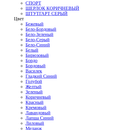
СПОРТ
ШЕРЛОК КОРИЧНЕВЫЙ
ШТУТГАРТ СЕРЫЙ
Цвет
Бежевый
Бело-Бордовый
Бело-Зеленый
Бело-Серый
Бело-Синий
Белый
Бирюзовый
Бордо
Бордовый
Василек
Гладкий Синий
Голубой
Желтый
Зеленый
Коричневый
Красный
Кремовый
Лавандовый
Лапша Синий
Лиловый
Меланж