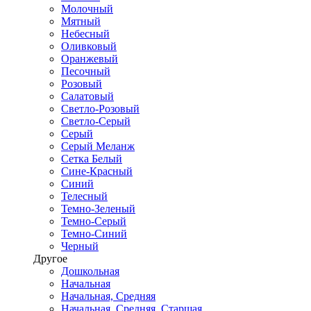
Молочный
Мятный
Небесный
Оливковый
Оранжевый
Песочный
Розовый
Салатовый
Светло-Розовый
Светло-Серый
Серый
Серый Меланж
Сетка Белый
Сине-Красный
Синий
Телесный
Темно-Зеленый
Темно-Серый
Темно-Синий
Черный
Другое
Дошкольная
Начальная
Начальная, Средняя
Начальная, Средняя, Старшая