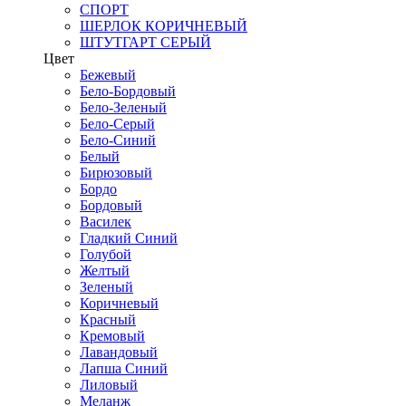
СПОРТ
ШЕРЛОК КОРИЧНЕВЫЙ
ШТУТГАРТ СЕРЫЙ
Цвет
Бежевый
Бело-Бордовый
Бело-Зеленый
Бело-Серый
Бело-Синий
Белый
Бирюзовый
Бордо
Бордовый
Василек
Гладкий Синий
Голубой
Желтый
Зеленый
Коричневый
Красный
Кремовый
Лавандовый
Лапша Синий
Лиловый
Меланж