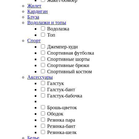
Жакет-бомбер
Жилет
Кардиган
Блуза
Водолазки и топы
Водолазка
Топ
Спорт
Джемпер-худи
Спортивная футболка
Спортивные шорты
Спортивные брюки
Спортивный костюм
Аксессуары
Галстук
Галстук-бант
Галстук-бабочка
Брошь-цветок
Ободок
Резинка пара
Резинка-бант
Резинка-шелк
Белье