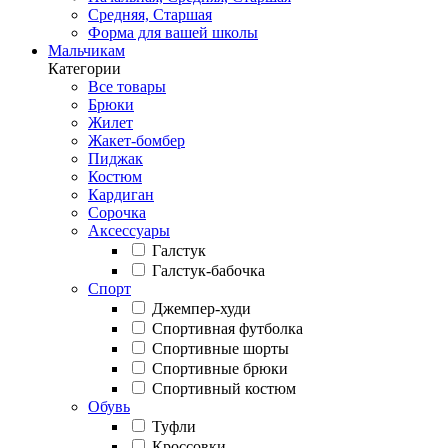
Средняя, Старшая
Форма для вашей школы
Мальчикам
Категории
Все товары
Брюки
Жилет
Жакет-бомбер
Пиджак
Костюм
Кардиган
Сорочка
Аксессуары
Галстук
Галстук-бабочка
Спорт
Джемпер-худи
Спортивная футболка
Спортивные шорты
Спортивные брюки
Спортивный костюм
Обувь
Туфли
Кроссовки