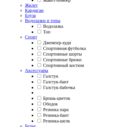
Жакет-бомбер
Жилет
Кардиган
Блуза
Водолазки и топы
Водолазка
Топ
Спорт
Джемпер-худи
Спортивная футболка
Спортивные шорты
Спортивные брюки
Спортивный костюм
Аксессуары
Галстук
Галстук-бант
Галстук-бабочка
Брошь-цветок
Ободок
Резинка пара
Резинка-бант
Резинка-шелк
Белье