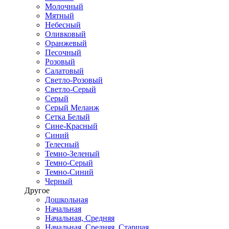
Молочный
Мятный
Небесный
Оливковый
Оранжевый
Песочный
Розовый
Салатовый
Светло-Розовый
Светло-Серый
Серый
Серый Меланж
Сетка Белый
Сине-Красный
Синий
Телесный
Темно-Зеленый
Темно-Серый
Темно-Синий
Черный
Другое
Дошкольная
Начальная
Начальная, Средняя
Начальная, Средняя, Старшая