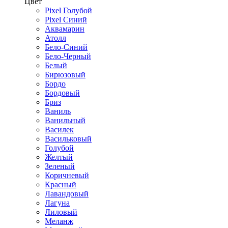
Цвет
Pixel Голубой
Pixel Синий
Аквамарин
Атолл
Бело-Синий
Бело-Черный
Белый
Бирюзовый
Бордо
Бордовый
Бриз
Ваниль
Ванильный
Василек
Васильковый
Голубой
Желтый
Зеленый
Коричневый
Красный
Лавандовый
Лагуна
Лиловый
Меланж