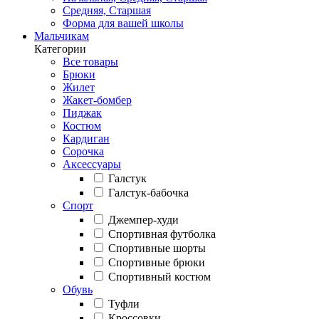
Средняя, Старшая
Форма для вашей школы
Мальчикам
Категории
Все товары
Брюки
Жилет
Жакет-бомбер
Пиджак
Костюм
Кардиган
Сорочка
Аксессуары
Галстук
Галстук-бабочка
Спорт
Джемпер-худи
Спортивная футболка
Спортивные шорты
Спортивные брюки
Спортивный костюм
Обувь
Туфли
Кроссовки