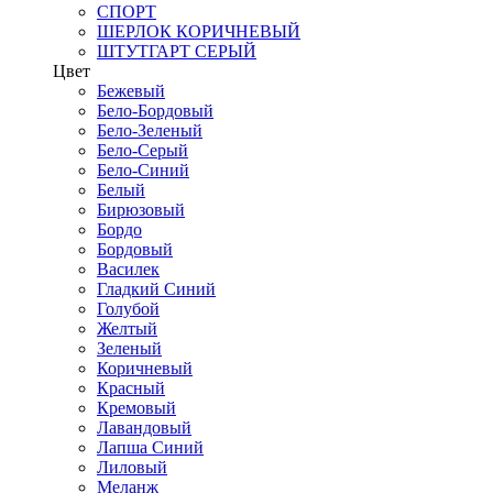
СПОРТ
ШЕРЛОК КОРИЧНЕВЫЙ
ШТУТГАРТ СЕРЫЙ
Цвет
Бежевый
Бело-Бордовый
Бело-Зеленый
Бело-Серый
Бело-Синий
Белый
Бирюзовый
Бордо
Бордовый
Василек
Гладкий Синий
Голубой
Желтый
Зеленый
Коричневый
Красный
Кремовый
Лавандовый
Лапша Синий
Лиловый
Меланж