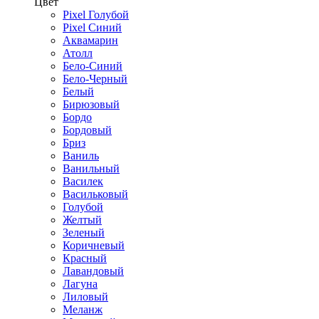
Цвет
Pixel Голубой
Pixel Синий
Аквамарин
Атолл
Бело-Синий
Бело-Черный
Белый
Бирюзовый
Бордо
Бордовый
Бриз
Ваниль
Ванильный
Василек
Васильковый
Голубой
Желтый
Зеленый
Коричневый
Красный
Лавандовый
Лагуна
Лиловый
Меланж