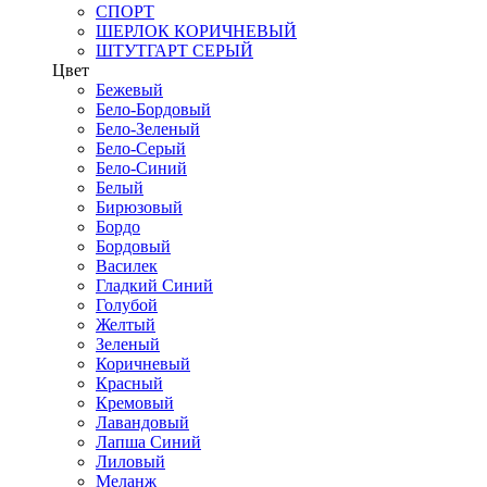
СПОРТ
ШЕРЛОК КОРИЧНЕВЫЙ
ШТУТГАРТ СЕРЫЙ
Цвет
Бежевый
Бело-Бордовый
Бело-Зеленый
Бело-Серый
Бело-Синий
Белый
Бирюзовый
Бордо
Бордовый
Василек
Гладкий Синий
Голубой
Желтый
Зеленый
Коричневый
Красный
Кремовый
Лавандовый
Лапша Синий
Лиловый
Меланж