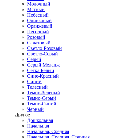
Молочный
Мятный
Небесный
Оливковый
Оранжевый
Песочный
Розовый
Салатовый
Светло-Розовый
Светло-Серый
Серый
Серый Меланж
Сетка Белый
Сине-Красный
Синий
Телесный
Темно-Зеленый
Темно-Серый
Темно-Синий
Черный
Другое
Дошкольная
Начальная
Начальная, Средняя
Начальная, Средняя, Старшая