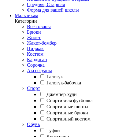
Средняя, Старшая
Форма для вашей школы
Мальчикам
Категории
Все товары
Брюки
Жилет
Жакет-бомбер
Пиджак
Костюм
Кардиган
Сорочка
Аксессуары
Галстук
Галстук-бабочка
Спорт
Джемпер-худи
Спортивная футболка
Спортивные шорты
Спортивные брюки
Спортивный костюм
Обувь
Туфли
Кроссовки