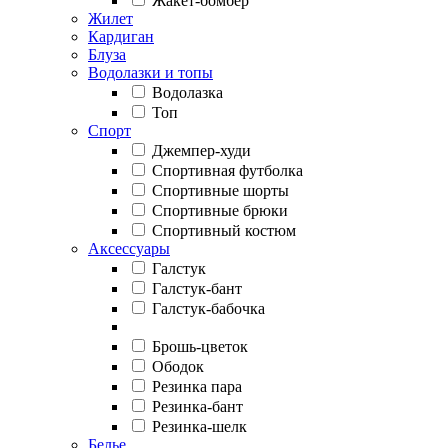
Жакет-бомбер
Жилет
Кардиган
Блуза
Водолазки и топы
Водолазка
Топ
Спорт
Джемпер-худи
Спортивная футболка
Спортивные шорты
Спортивные брюки
Спортивный костюм
Аксессуары
Галстук
Галстук-бант
Галстук-бабочка
Брошь-цветок
Ободок
Резинка пара
Резинка-бант
Резинка-шелк
Белье