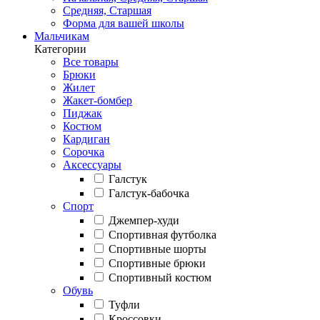
Средняя, Старшая
Форма для вашей школы
Мальчикам
Категории
Все товары
Брюки
Жилет
Жакет-бомбер
Пиджак
Костюм
Кардиган
Сорочка
Аксессуары
Галстук
Галстук-бабочка
Спорт
Джемпер-худи
Спортивная футболка
Спортивные шорты
Спортивные брюки
Спортивный костюм
Обувь
Туфли
Кроссовки