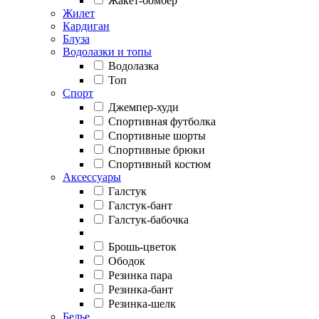
Жакет-бомбер
Жилет
Кардиган
Блуза
Водолазки и топы
Водолазка
Топ
Спорт
Джемпер-худи
Спортивная футболка
Спортивные шорты
Спортивные брюки
Спортивный костюм
Аксессуары
Галстук
Галстук-бант
Галстук-бабочка
Брошь-цветок
Ободок
Резинка пара
Резинка-бант
Резинка-шелк
Белье