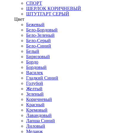
СПОРТ
ШЕРЛОК КОРИЧНЕВЫЙ
ШТУТГАРТ СЕРЫЙ
Цвет
Бежевый
Бело-Бордовый
Бело-Зеленый
Бело-Серый
Бело-Синий
Белый
Бирюзовый
Бордо
Бордовый
Василек
Гладкий Синий
Голубой
Желтый
Зеленый
Коричневый
Красный
Кремовый
Лавандовый
Лапша Синий
Лиловый
Меланж