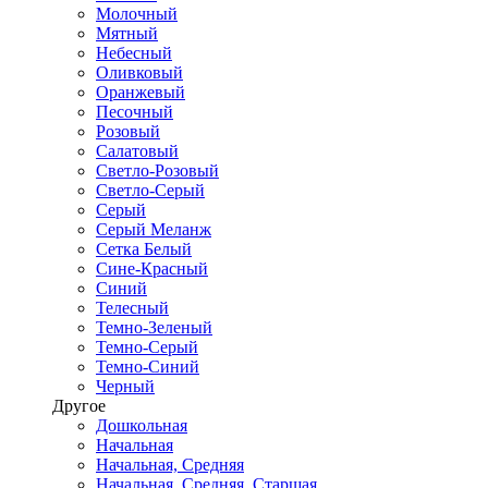
Молочный
Мятный
Небесный
Оливковый
Оранжевый
Песочный
Розовый
Салатовый
Светло-Розовый
Светло-Серый
Серый
Серый Меланж
Сетка Белый
Сине-Красный
Синий
Телесный
Темно-Зеленый
Темно-Серый
Темно-Синий
Черный
Другое
Дошкольная
Начальная
Начальная, Средняя
Начальная, Средняя, Старшая