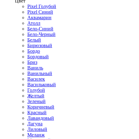
Цвет
Pixel Голубой
Pixel Синий
Аквамарин
Атолл
Бело-Синий
Бело-Черный
Белый
Бирюзовый
Бордо
Бордовый
Бриз
Ваниль
Ванильный
Василек
Васильковый
Голубой
Желтый
Зеленый
Коричневый
Красный
Лавандовый
Лагуна
Лиловый
Меланж