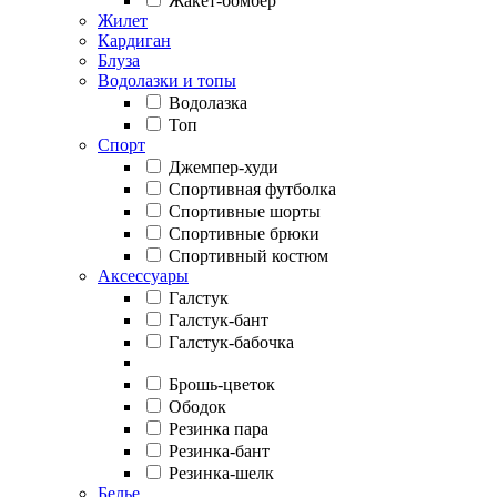
Жакет-бомбер
Жилет
Кардиган
Блуза
Водолазки и топы
Водолазка
Топ
Спорт
Джемпер-худи
Спортивная футболка
Спортивные шорты
Спортивные брюки
Спортивный костюм
Аксессуары
Галстук
Галстук-бант
Галстук-бабочка
Брошь-цветок
Ободок
Резинка пара
Резинка-бант
Резинка-шелк
Белье