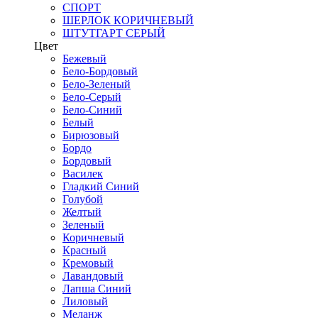
СПОРТ
ШЕРЛОК КОРИЧНЕВЫЙ
ШТУТГАРТ СЕРЫЙ
Цвет
Бежевый
Бело-Бордовый
Бело-Зеленый
Бело-Серый
Бело-Синий
Белый
Бирюзовый
Бордо
Бордовый
Василек
Гладкий Синий
Голубой
Желтый
Зеленый
Коричневый
Красный
Кремовый
Лавандовый
Лапша Синий
Лиловый
Меланж