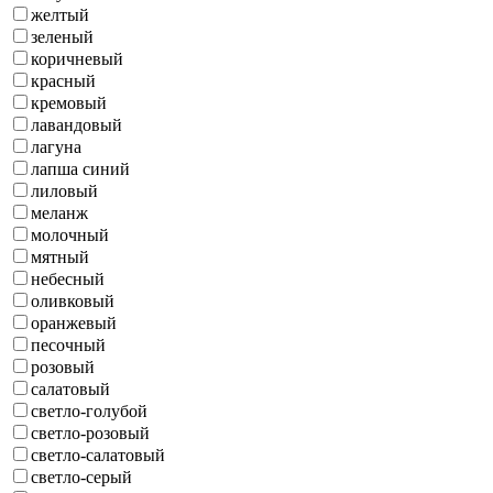
желтый
зеленый
коричневый
красный
кремовый
лавандовый
лагуна
лапша синий
лиловый
меланж
молочный
мятный
небесный
оливковый
оранжевый
песочный
розовый
салатовый
светло-голубой
светло-розовый
светло-салатовый
светло-серый