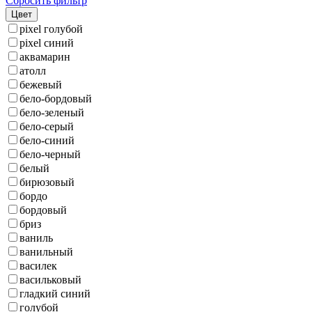
Сбросить фильтр
Цвет
pixel голубой
pixel синий
аквамарин
атолл
бежевый
бело-бордовый
бело-зеленый
бело-серый
бело-синий
бело-черный
белый
бирюзовый
бордо
бордовый
бриз
ваниль
ванильный
василек
васильковый
гладкий синий
голубой