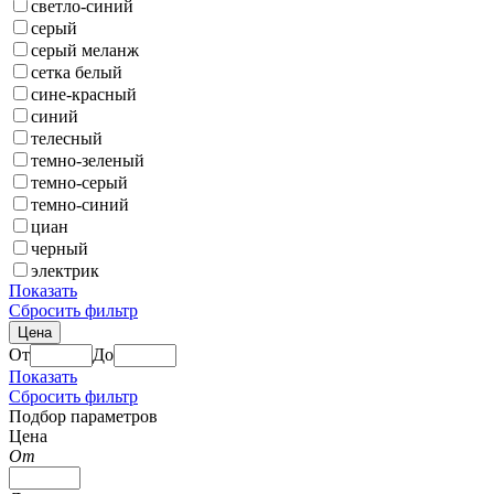
светло-синий
серый
серый меланж
сетка белый
сине-красный
синий
телесный
темно-зеленый
темно-серый
темно-синий
циан
черный
электрик
Показать
Сбросить фильтр
Цена
От
До
Показать
Сбросить фильтр
Подбор параметров
Цена
От