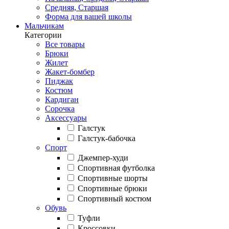
Средняя, Старшая
Форма для вашей школы
Мальчикам
Категории
Все товары
Брюки
Жилет
Жакет-бомбер
Пиджак
Костюм
Кардиган
Сорочка
Аксессуары
Галстук
Галстук-бабочка
Спорт
Джемпер-худи
Спортивная футболка
Спортивные шорты
Спортивные брюки
Спортивный костюм
Обувь
Туфли
Кроссовки