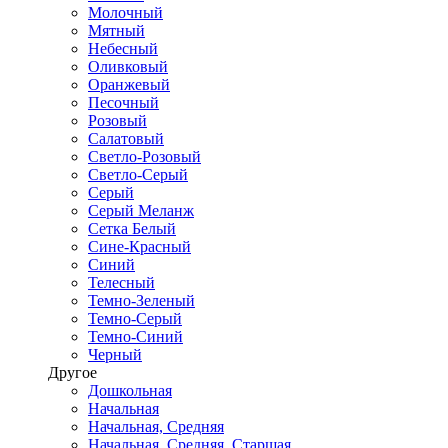
Молочный
Мятный
Небесный
Оливковый
Оранжевый
Песочный
Розовый
Салатовый
Светло-Розовый
Светло-Серый
Серый
Серый Меланж
Сетка Белый
Сине-Красный
Синий
Телесный
Темно-Зеленый
Темно-Серый
Темно-Синий
Черный
Другое
Дошкольная
Начальная
Начальная, Средняя
Начальная, Средняя, Старшая