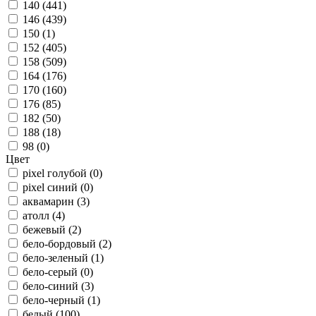
140 (
441
)
146 (
439
)
150 (
1
)
152 (
405
)
158 (
509
)
164 (
176
)
170 (
160
)
176 (
85
)
182 (
50
)
188 (
18
)
98 (
0
)
Цвет
pixel голубой (
0
)
pixel синий (
0
)
аквамарин (
3
)
атолл (
4
)
бежевый (
2
)
бело-бордовый (
2
)
бело-зеленый (
1
)
бело-серый (
0
)
бело-синий (
3
)
бело-черный (
1
)
белый (
100
)