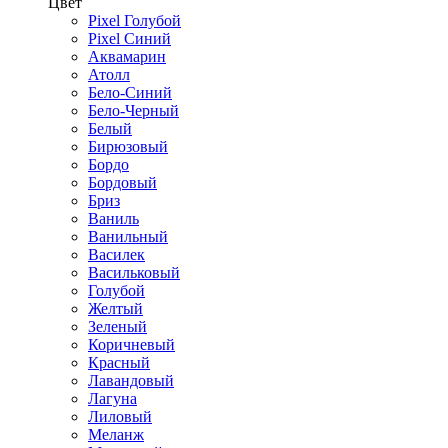
Цвет
Pixel Голубой
Pixel Синий
Аквамарин
Атолл
Бело-Синий
Бело-Черный
Белый
Бирюзовый
Бордо
Бордовый
Бриз
Ваниль
Ванильный
Василек
Васильковый
Голубой
Желтый
Зеленый
Коричневый
Красный
Лавандовый
Лагуна
Лиловый
Меланж