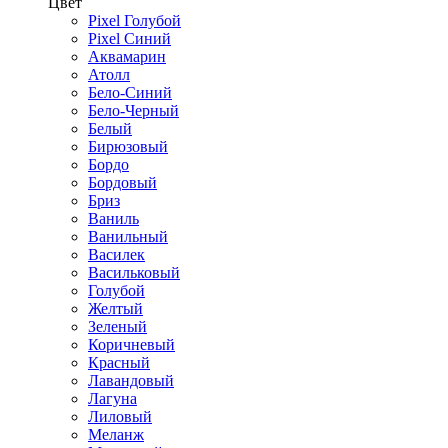
Цвет
Pixel Голубой
Pixel Синий
Аквамарин
Атолл
Бело-Синий
Бело-Черный
Белый
Бирюзовый
Бордо
Бордовый
Бриз
Ваниль
Ванильный
Василек
Васильковый
Голубой
Желтый
Зеленый
Коричневый
Красный
Лавандовый
Лагуна
Лиловый
Меланж