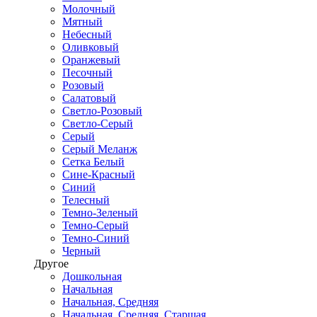
Молочный
Мятный
Небесный
Оливковый
Оранжевый
Песочный
Розовый
Салатовый
Светло-Розовый
Светло-Серый
Серый
Серый Меланж
Сетка Белый
Сине-Красный
Синий
Телесный
Темно-Зеленый
Темно-Серый
Темно-Синий
Черный
Другое
Дошкольная
Начальная
Начальная, Средняя
Начальная, Средняя, Старшая