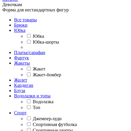
Девочкам
Форма для нестандартных фигур
Все товары
Брюки
Юбка
Юбка
Юбка-шорты
Платье/сарафан
Фартук
Жакеты
Жакет
Жакет-бомбер
Жилет
Кардиган
Блуза
Водолазки и топы
Водолазка
Топ
Спорт
Джемпер-худи
Спортивная футболка
Спортивные шорты