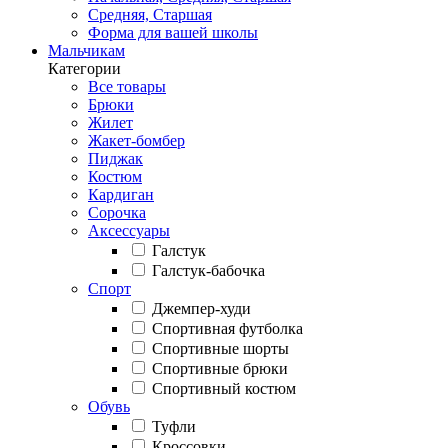
Средняя, Старшая
Форма для вашей школы
Мальчикам
Категории
Все товары
Брюки
Жилет
Жакет-бомбер
Пиджак
Костюм
Кардиган
Сорочка
Аксессуары
Галстук
Галстук-бабочка
Спорт
Джемпер-худи
Спортивная футболка
Спортивные шорты
Спортивные брюки
Спортивный костюм
Обувь
Туфли
Кроссовки