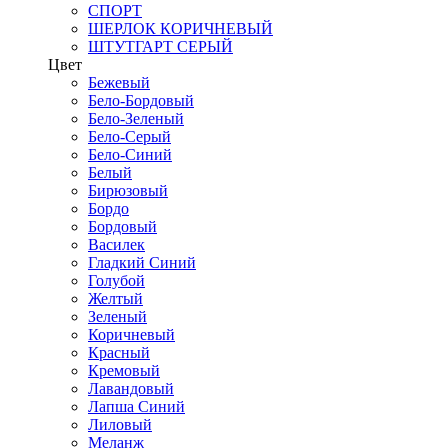
СПОРТ
ШЕРЛОК КОРИЧНЕВЫЙ
ШТУТГАРТ СЕРЫЙ
Цвет
Бежевый
Бело-Бордовый
Бело-Зеленый
Бело-Серый
Бело-Синий
Белый
Бирюзовый
Бордо
Бордовый
Василек
Гладкий Синий
Голубой
Желтый
Зеленый
Коричневый
Красный
Кремовый
Лавандовый
Лапша Синий
Лиловый
Меланж