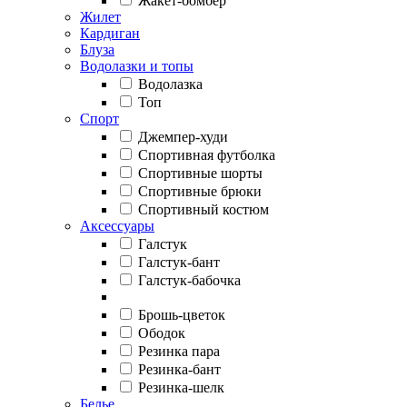
Жакет-бомбер
Жилет
Кардиган
Блуза
Водолазки и топы
Водолазка
Топ
Спорт
Джемпер-худи
Спортивная футболка
Спортивные шорты
Спортивные брюки
Спортивный костюм
Аксессуары
Галстук
Галстук-бант
Галстук-бабочка
Брошь-цветок
Ободок
Резинка пара
Резинка-бант
Резинка-шелк
Белье