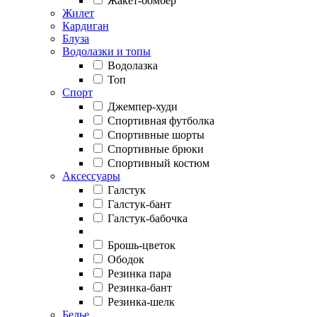
Жакет-бомбер
Жилет
Кардиган
Блуза
Водолазки и топы
Водолазка
Топ
Спорт
Джемпер-худи
Спортивная футболка
Спортивные шорты
Спортивные брюки
Спортивный костюм
Аксессуары
Галстук
Галстук-бант
Галстук-бабочка
Брошь-цветок
Ободок
Резинка пара
Резинка-бант
Резинка-шелк
Белье