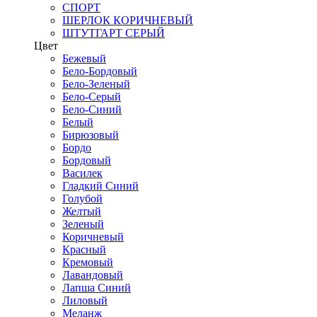
СПОРТ
ШЕРЛОК КОРИЧНЕВЫЙ
ШТУТГАРТ СЕРЫЙ
Цвет
Бежевый
Бело-Бордовый
Бело-Зеленый
Бело-Серый
Бело-Синий
Белый
Бирюзовый
Бордо
Бордовый
Василек
Гладкий Синий
Голубой
Желтый
Зеленый
Коричневый
Красный
Кремовый
Лавандовый
Лапша Синий
Лиловый
Меланж