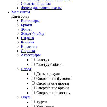
Средняя, Старшая
Форма для вашей школы
Мальчикам
Категории
Все товары
Брюки
Жилет
Жакет-бомбер
Пиджак
Костюм
Кардиган
Сорочка
Аксессуары
Галстук
Галстук-бабочка
Спорт
Джемпер-худи
Спортивная футболка
Спортивные шорты
Спортивные брюки
Спортивный костюм
Обувь
Туфли
Кроссовки