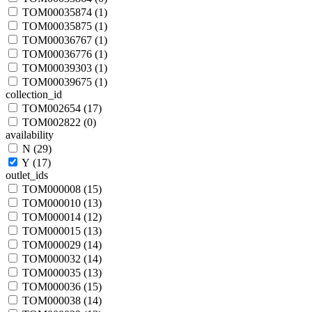
TOM00035874 (
1
)
TOM00035875 (
1
)
TOM00036767 (
1
)
TOM00036776 (
1
)
TOM00039303 (
1
)
TOM00039675 (
1
)
collection_id
TOM002654 (
17
)
TOM002822 (
0
)
availability
N (
29
)
Y (
17
)
outlet_ids
TOM000008 (
15
)
TOM000010 (
13
)
TOM000014 (
12
)
TOM000015 (
13
)
TOM000029 (
14
)
TOM000032 (
14
)
TOM000035 (
13
)
TOM000036 (
15
)
TOM000038 (
14
)