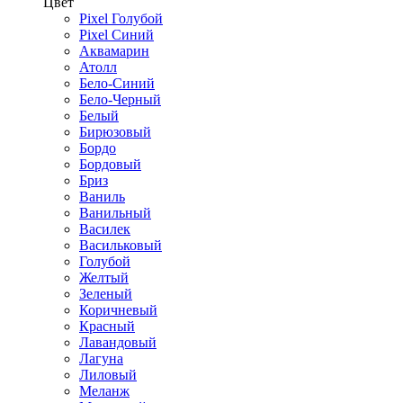
Цвет
Pixel Голубой
Pixel Синий
Аквамарин
Атолл
Бело-Синий
Бело-Черный
Белый
Бирюзовый
Бордо
Бордовый
Бриз
Ваниль
Ванильный
Василек
Васильковый
Голубой
Желтый
Зеленый
Коричневый
Красный
Лавандовый
Лагуна
Лиловый
Меланж