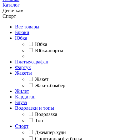
Каталог
Девочкам
Спорт
Все товары
Брюки
Юбка
Юбка
Юбка-шорты
Платье/сарафан
Фартук
Жакеты
Жакет
Жакет-бомбер
Жилет
Кардиган
Блуза
Водолазки и топы
Водолазка
Топ
Спорт
Джемпер-худи
Спортивная футболка