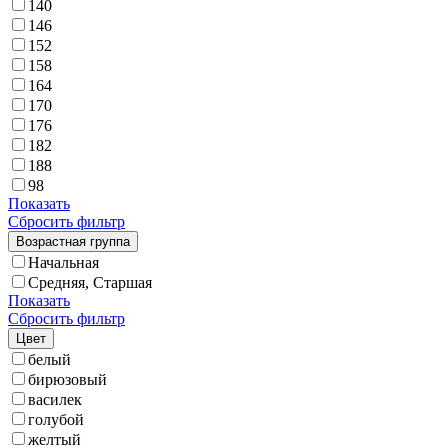
140
146
152
158
164
170
176
182
188
98
Показать
Сбросить фильтр
Возрастная группа
Начальная
Средняя, Старшая
Показать
Сбросить фильтр
Цвет
белый
бирюзовый
василек
голубой
желтый