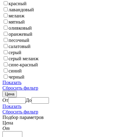
красный
лавандовый
меланж
мятный
оливковый
оранжевый
песочный
салатовый
серый
серый меланж
сине-красный
синий
черный
Показать
Сбросить фильтр
Цена
От
До
Показать
Сбросить фильтр
Подбор параметров
Цена
От