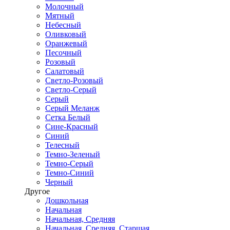
Молочный
Мятный
Небесный
Оливковый
Оранжевый
Песочный
Розовый
Салатовый
Светло-Розовый
Светло-Серый
Серый
Серый Меланж
Сетка Белый
Сине-Красный
Синий
Телесный
Темно-Зеленый
Темно-Серый
Темно-Синий
Черный
Другое
Дошкольная
Начальная
Начальная, Средняя
Начальная, Средняя, Старшая