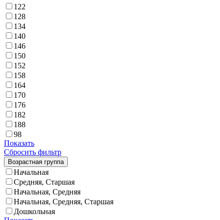
122
128
134
140
146
150
152
158
164
170
176
182
188
98
Показать
Сбросить фильтр
Возрастная группа
Начальная
Средняя, Старшая
Начальная, Средняя
Начальная, Средняя, Старшая
Дошкольная