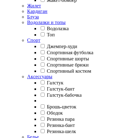
Жакет-бомбер
Жилет
Кардиган
Блуза
Водолазки и топы
Водолазка
Топ
Спорт
Джемпер-худи
Спортивная футболка
Спортивные шорты
Спортивные брюки
Спортивный костюм
Аксессуары
Галстук
Галстук-бант
Галстук-бабочка
Брошь-цветок
Ободок
Резинка пара
Резинка-бант
Резинка-шелк
Белье