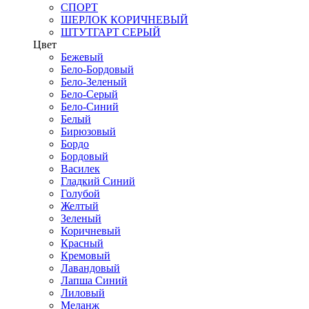
СПОРТ
ШЕРЛОК КОРИЧНЕВЫЙ
ШТУТГАРТ СЕРЫЙ
Цвет
Бежевый
Бело-Бордовый
Бело-Зеленый
Бело-Серый
Бело-Синий
Белый
Бирюзовый
Бордо
Бордовый
Василек
Гладкий Синий
Голубой
Желтый
Зеленый
Коричневый
Красный
Кремовый
Лавандовый
Лапша Синий
Лиловый
Меланж