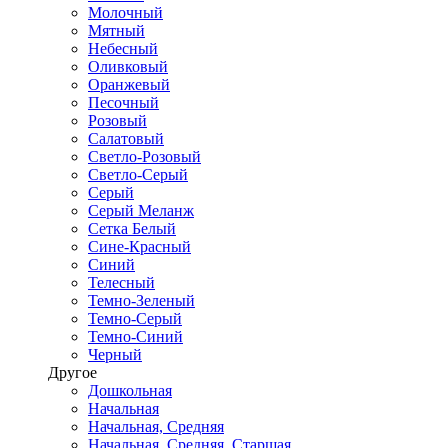
Молочный
Мятный
Небесный
Оливковый
Оранжевый
Песочный
Розовый
Салатовый
Светло-Розовый
Светло-Серый
Серый
Серый Меланж
Сетка Белый
Сине-Красный
Синий
Телесный
Темно-Зеленый
Темно-Серый
Темно-Синий
Черный
Другое
Дошкольная
Начальная
Начальная, Средняя
Начальная, Средняя, Старшая