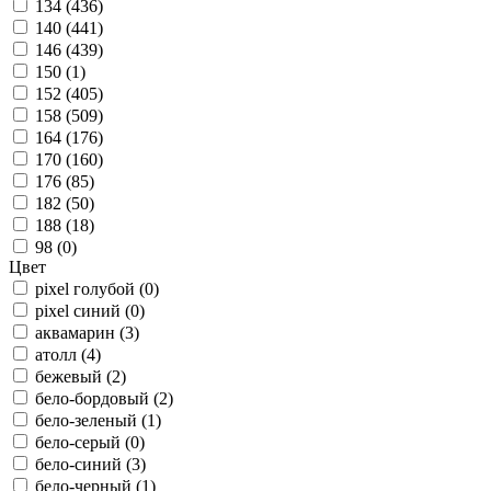
134 (
436
)
140 (
441
)
146 (
439
)
150 (
1
)
152 (
405
)
158 (
509
)
164 (
176
)
170 (
160
)
176 (
85
)
182 (
50
)
188 (
18
)
98 (
0
)
Цвет
pixel голубой (
0
)
pixel синий (
0
)
аквамарин (
3
)
атолл (
4
)
бежевый (
2
)
бело-бордовый (
2
)
бело-зеленый (
1
)
бело-серый (
0
)
бело-синий (
3
)
бело-черный (
1
)