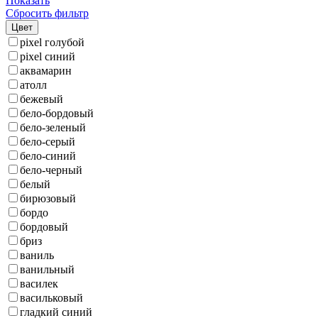
Показать
Сбросить фильтр
Цвет
pixel голубой
pixel синий
аквамарин
атолл
бежевый
бело-бордовый
бело-зеленый
бело-серый
бело-синий
бело-черный
белый
бирюзовый
бордо
бордовый
бриз
ваниль
ванильный
василек
васильковый
гладкий синий