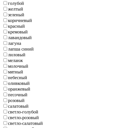
голубой
желтый
зеленый
коричневый
красный
кремовый
лавандовый
лагуна
лапша синий
лиловый
меланж
молочный
мятный
небесный
оливковый
оранжевый
песочный
розовый
салатовый
светло-голубой
светло-розовый
светло-салатовый