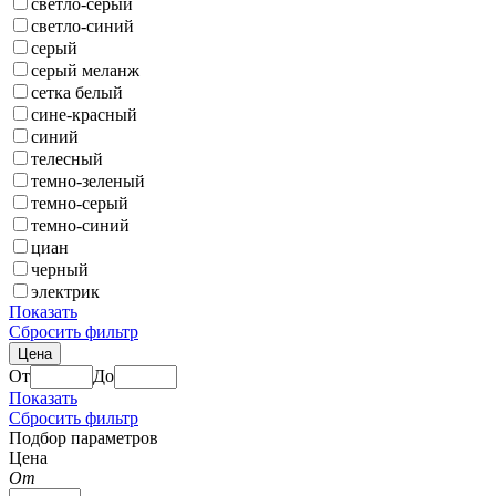
светло-серый
светло-синий
серый
серый меланж
сетка белый
сине-красный
синий
телесный
темно-зеленый
темно-серый
темно-синий
циан
черный
электрик
Показать
Сбросить фильтр
Цена
От
До
Показать
Сбросить фильтр
Подбор параметров
Цена
От