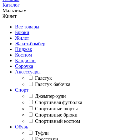
Каталог
Мальчикам
Жилет
Все товары
Брюки
Жилет
Жакет-бомбер
Пиджак
Костюм
Кардиган
Сорочка
Аксессуары
Галстук
Галстук-бабочка
Спорт
Джемпер-худи
Спортивная футболка
Спортивные шорты
Спортивные брюки
Спортивный костюм
Обувь
Туфли
Кроссовки