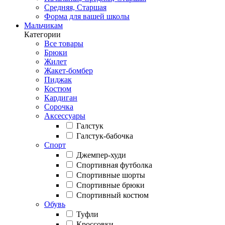
Средняя, Старшая
Форма для вашей школы
Мальчикам
Категории
Все товары
Брюки
Жилет
Жакет-бомбер
Пиджак
Костюм
Кардиган
Сорочка
Аксессуары
Галстук
Галстук-бабочка
Спорт
Джемпер-худи
Спортивная футболка
Спортивные шорты
Спортивные брюки
Спортивный костюм
Обувь
Туфли
Кроссовки