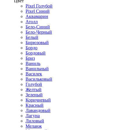
Цвет
Pixel Голубой
Pixel Синий
Аквамарин
Атолл
Бело-Синий
Бело-Черный
Белый
Бирюзовый
Бордо
Бордовый
Бриз
Ваниль
Ванильный
Василек
Васильковый
Голубой
Желтый
Зеленый
Коричневый
Красный
Лавандовый
Лагуна
Лиловый
Меланж