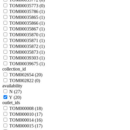
TOM00035773 (
0
)
TOM00035786 (
1
)
TOM00035865 (
1
)
TOM00035866 (
1
)
TOM00035867 (
1
)
TOM00035870 (
1
)
TOM00035871 (
1
)
TOM00035872 (
1
)
TOM00035873 (
1
)
TOM00039303 (
1
)
TOM00039675 (
1
)
collection_id
TOM002654 (
20
)
TOM002822 (
0
)
availability
N (
27
)
Y (
20
)
outlet_ids
TOM000008 (
18
)
TOM000010 (
17
)
TOM000014 (
16
)
TOM000015 (
17
)