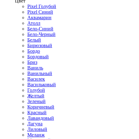
Цвет
Pixel Голубой
Pixel Синий
Аквамарин
Атолл
Бело-Синий
Бело-Черный
Белый
Бирюзовый
Бордо
Бордовый
Бриз
Ваниль
Ванильный
Василек
Васильковый
Голубой
Желтый
Зеленый
Коричневый
Красный
Лавандовый
Лагуна
Лиловый
Меланж