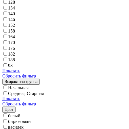
128
134
140
146
152
158
164
170
176
182
188
98
Показать
Сбросить фильтр
Возрастная группа
Начальная
Средняя, Старшая
Показать
Сбросить фильтр
Цвет
белый
бирюзовый
василек