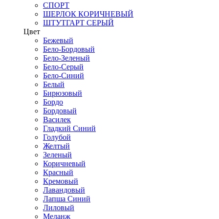
СПОРТ
ШЕРЛОК КОРИЧНЕВЫЙ
ШТУТГАРТ СЕРЫЙ
Цвет
Бежевый
Бело-Бордовый
Бело-Зеленый
Бело-Серый
Бело-Синий
Белый
Бирюзовый
Бордо
Бордовый
Василек
Гладкий Синий
Голубой
Желтый
Зеленый
Коричневый
Красный
Кремовый
Лавандовый
Лапша Синий
Лиловый
Меланж