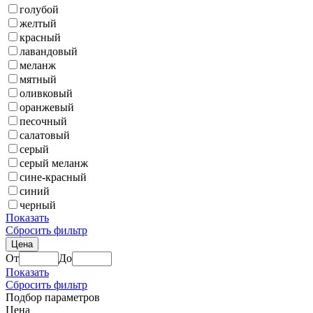
голубой
желтый
красный
лавандовый
меланж
мятный
оливковый
оранжевый
песочный
салатовый
серый
серый меланж
сине-красный
синий
черный
Показать
Сбросить фильтр
Цена
От
До
Показать
Сбросить фильтр
Подбор параметров
Цена