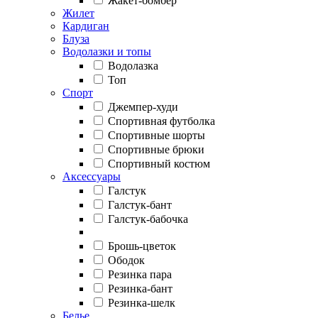
Жакет-бомбер
Жилет
Кардиган
Блуза
Водолазки и топы
Водолазка
Топ
Спорт
Джемпер-худи
Спортивная футболка
Спортивные шорты
Спортивные брюки
Спортивный костюм
Аксессуары
Галстук
Галстук-бант
Галстук-бабочка
Брошь-цветок
Ободок
Резинка пара
Резинка-бант
Резинка-шелк
Белье