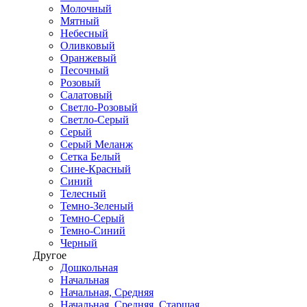
Молочный
Мятный
Небесный
Оливковый
Оранжевый
Песочный
Розовый
Салатовый
Светло-Розовый
Светло-Серый
Серый
Серый Меланж
Сетка Белый
Сине-Красный
Синий
Телесный
Темно-Зеленый
Темно-Серый
Темно-Синий
Черный
Другое
Дошкольная
Начальная
Начальная, Средняя
Начальная, Средняя, Старшая