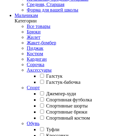
Средняя, Старшая
Форма для вашей школы
Мальчикам
Категории
Все товары
Брюки
Жилет
Жакет-бомбер
Пиджак
Костюм
Кардиган
Сорочка
Аксессуары
Галстук
Галстук-бабочка
Спорт
Джемпер-худи
Спортивная футболка
Спортивные шорты
Спортивные брюки
Спортивный костюм
Обувь
Туфли
Кроссовки