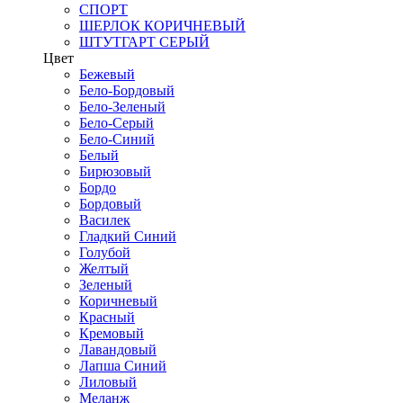
СПОРТ
ШЕРЛОК КОРИЧНЕВЫЙ
ШТУТГАРТ СЕРЫЙ
Цвет
Бежевый
Бело-Бордовый
Бело-Зеленый
Бело-Серый
Бело-Синий
Белый
Бирюзовый
Бордо
Бордовый
Василек
Гладкий Синий
Голубой
Желтый
Зеленый
Коричневый
Красный
Кремовый
Лавандовый
Лапша Синий
Лиловый
Меланж