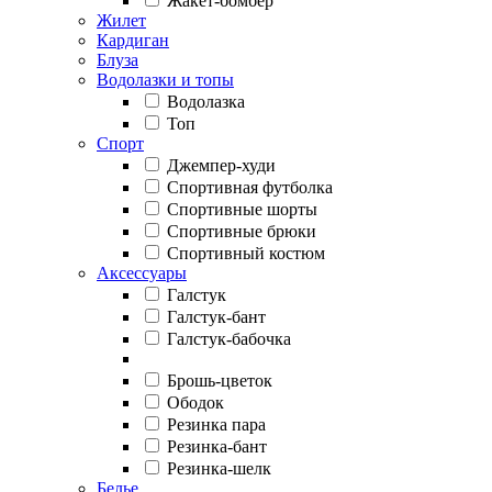
Жакет-бомбер
Жилет
Кардиган
Блуза
Водолазки и топы
Водолазка
Топ
Спорт
Джемпер-худи
Спортивная футболка
Спортивные шорты
Спортивные брюки
Спортивный костюм
Аксессуары
Галстук
Галстук-бант
Галстук-бабочка
Брошь-цветок
Ободок
Резинка пара
Резинка-бант
Резинка-шелк
Белье