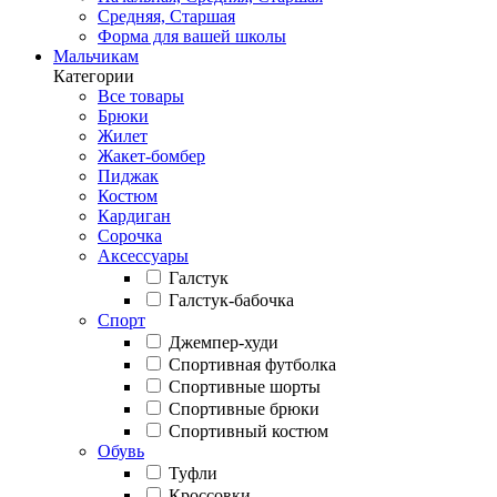
Средняя, Старшая
Форма для вашей школы
Мальчикам
Категории
Все товары
Брюки
Жилет
Жакет-бомбер
Пиджак
Костюм
Кардиган
Сорочка
Аксессуары
Галстук
Галстук-бабочка
Спорт
Джемпер-худи
Спортивная футболка
Спортивные шорты
Спортивные брюки
Спортивный костюм
Обувь
Туфли
Кроссовки