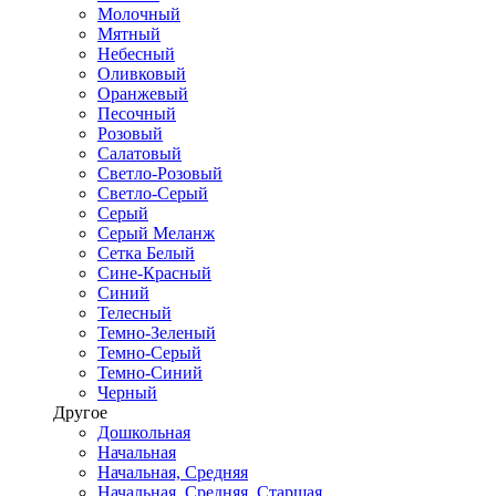
Молочный
Мятный
Небесный
Оливковый
Оранжевый
Песочный
Розовый
Салатовый
Светло-Розовый
Светло-Серый
Серый
Серый Меланж
Сетка Белый
Сине-Красный
Синий
Телесный
Темно-Зеленый
Темно-Серый
Темно-Синий
Черный
Другое
Дошкольная
Начальная
Начальная, Средняя
Начальная, Средняя, Старшая