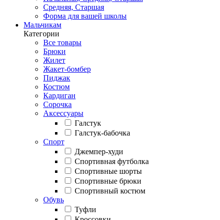
Средняя, Старшая
Форма для вашей школы
Мальчикам
Категории
Все товары
Брюки
Жилет
Жакет-бомбер
Пиджак
Костюм
Кардиган
Сорочка
Аксессуары
Галстук
Галстук-бабочка
Спорт
Джемпер-худи
Спортивная футболка
Спортивные шорты
Спортивные брюки
Спортивный костюм
Обувь
Туфли
Кроссовки