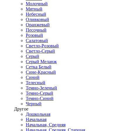
Молочный
Мятный
Небесный
Оливковый
Оранжевый
Песочный
Розовый
Салатовый
Светло-Розовый
Светло-Серый
Серый
Серый Меланж
Сетка Белый
Сине-Красный
Синий
Телесный
Темно-Зеленый
Темно-Серый
Темно-Синий
Черный
Другое
Дошкольная
Начальная
Начальная, Средняя
Начальная, Средняя, Старшая