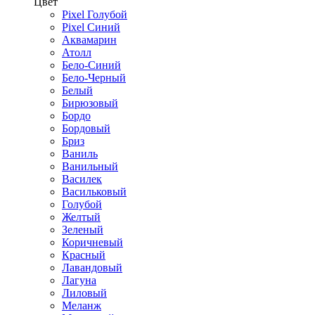
Цвет
Pixel Голубой
Pixel Синий
Аквамарин
Атолл
Бело-Синий
Бело-Черный
Белый
Бирюзовый
Бордо
Бордовый
Бриз
Ваниль
Ванильный
Василек
Васильковый
Голубой
Желтый
Зеленый
Коричневый
Красный
Лавандовый
Лагуна
Лиловый
Меланж