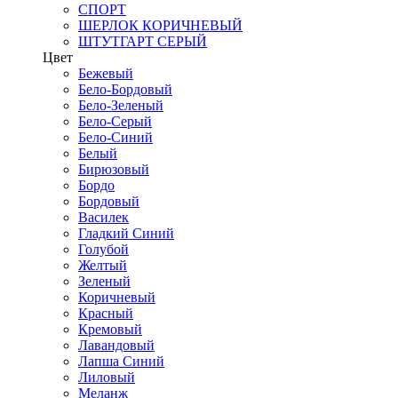
СПОРТ
ШЕРЛОК КОРИЧНЕВЫЙ
ШТУТГАРТ СЕРЫЙ
Цвет
Бежевый
Бело-Бордовый
Бело-Зеленый
Бело-Серый
Бело-Синий
Белый
Бирюзовый
Бордо
Бордовый
Василек
Гладкий Синий
Голубой
Желтый
Зеленый
Коричневый
Красный
Кремовый
Лавандовый
Лапша Синий
Лиловый
Меланж