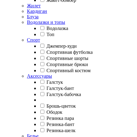
Жакет-бомбер
Жилет
Кардиган
Блуза
Водолазки и топы
Водолазка
Топ
Спорт
Джемпер-худи
Спортивная футболка
Спортивные шорты
Спортивные брюки
Спортивный костюм
Аксессуары
Галстук
Галстук-бант
Галстук-бабочка
Брошь-цветок
Ободок
Резинка пара
Резинка-бант
Резинка-шелк
Белье