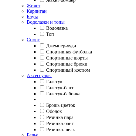
Жакет-бомбер
Жилет
Кардиган
Блуза
Водолазки и топы
Водолазка
Топ
Спорт
Джемпер-худи
Спортивная футболка
Спортивные шорты
Спортивные брюки
Спортивный костюм
Аксессуары
Галстук
Галстук-бант
Галстук-бабочка
Брошь-цветок
Ободок
Резинка пара
Резинка-бант
Резинка-шелк
Белье