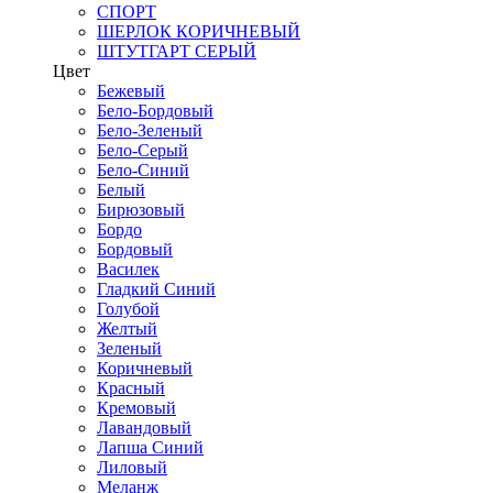
СПОРТ
ШЕРЛОК КОРИЧНЕВЫЙ
ШТУТГАРТ СЕРЫЙ
Цвет
Бежевый
Бело-Бордовый
Бело-Зеленый
Бело-Серый
Бело-Синий
Белый
Бирюзовый
Бордо
Бордовый
Василек
Гладкий Синий
Голубой
Желтый
Зеленый
Коричневый
Красный
Кремовый
Лавандовый
Лапша Синий
Лиловый
Меланж