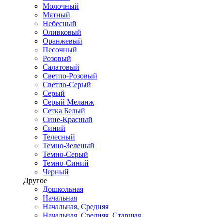
Молочный
Мятный
Небесный
Оливковый
Оранжевый
Песочный
Розовый
Салатовый
Светло-Розовый
Светло-Серый
Серый
Серый Меланж
Сетка Белый
Сине-Красный
Синий
Телесный
Темно-Зеленый
Темно-Серый
Темно-Синий
Черный
Другое
Дошкольная
Начальная
Начальная, Средняя
Начальная, Средняя, Старшая