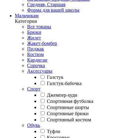
Средняя, Старшая
Форма для вашей школы
Мальчикам
Категории
Все товары
Брюки
Жилет
Жакет-бомбер
Пиджак
Костюм
Кардиган
Сорочка
Аксессуары
Галстук
Галстук-бабочка
Спорт
Джемпер-худи
Спортивная футболка
Спортивные шорты
Спортивные брюки
Спортивный костюм
Обувь
Туфли
Кроссовки