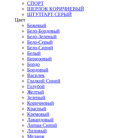
СПОРТ
ШЕРЛОК КОРИЧНЕВЫЙ
ШТУТГАРТ СЕРЫЙ
Цвет
Бежевый
Бело-Бордовый
Бело-Зеленый
Бело-Серый
Бело-Синий
Белый
Бирюзовый
Бордо
Бордовый
Василек
Гладкий Синий
Голубой
Желтый
Зеленый
Коричневый
Красный
Кремовый
Лавандовый
Лапша Синий
Лиловый
Меланж