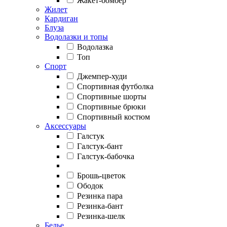
Жакет-бомбер
Жилет
Кардиган
Блуза
Водолазки и топы
Водолазка
Топ
Спорт
Джемпер-худи
Спортивная футболка
Спортивные шорты
Спортивные брюки
Спортивный костюм
Аксессуары
Галстук
Галстук-бант
Галстук-бабочка
Брошь-цветок
Ободок
Резинка пара
Резинка-бант
Резинка-шелк
Белье