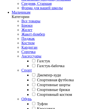
Средняя, Старшая
Форма для вашей школы
Мальчикам
Категории
Все товары
Брюки
Жилет
Жакет-бомбер
Пиджак
Костюм
Кардиган
Сорочка
Аксессуары
Галстук
Галстук-бабочка
Спорт
Джемпер-худи
Спортивная футболка
Спортивные шорты
Спортивные брюки
Спортивный костюм
Обувь
Туфли
Кроссовки