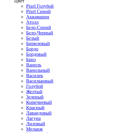
Цвет
Pixel Голубой
Pixel Синий
Аквамарин
Атолл
Бело-Синий
Бело-Черный
Белый
Бирюзовый
Бордо
Бордовый
Бриз
Ваниль
Ванильный
Василек
Васильковый
Голубой
Желтый
Зеленый
Коричневый
Красный
Лавандовый
Лагуна
Лиловый
Меланж