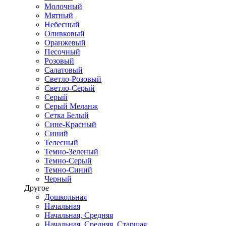
Молочный
Мятный
Небесный
Оливковый
Оранжевый
Песочный
Розовый
Салатовый
Светло-Розовый
Светло-Серый
Серый
Серый Меланж
Сетка Белый
Сине-Красный
Синий
Телесный
Темно-Зеленый
Темно-Серый
Темно-Синий
Черный
Другое
Дошкольная
Начальная
Начальная, Средняя
Начальная, Средняя, Старшая