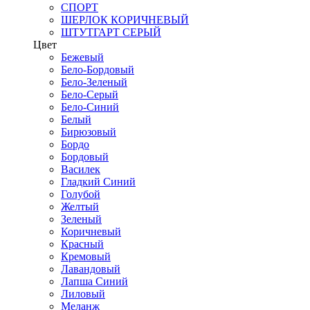
СПОРТ
ШЕРЛОК КОРИЧНЕВЫЙ
ШТУТГАРТ СЕРЫЙ
Цвет
Бежевый
Бело-Бордовый
Бело-Зеленый
Бело-Серый
Бело-Синий
Белый
Бирюзовый
Бордо
Бордовый
Василек
Гладкий Синий
Голубой
Желтый
Зеленый
Коричневый
Красный
Кремовый
Лавандовый
Лапша Синий
Лиловый
Меланж