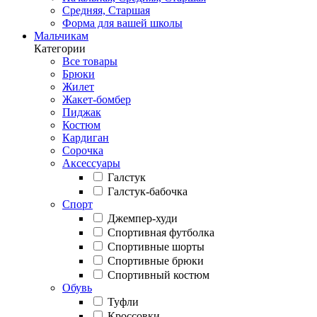
Средняя, Старшая
Форма для вашей школы
Мальчикам
Категории
Все товары
Брюки
Жилет
Жакет-бомбер
Пиджак
Костюм
Кардиган
Сорочка
Аксессуары
Галстук
Галстук-бабочка
Спорт
Джемпер-худи
Спортивная футболка
Спортивные шорты
Спортивные брюки
Спортивный костюм
Обувь
Туфли
Кроссовки