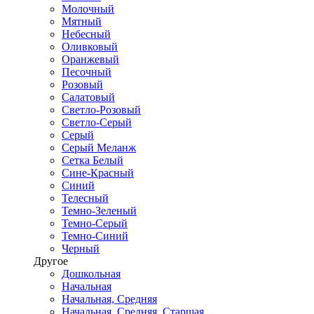
Молочный
Мятный
Небесный
Оливковый
Оранжевый
Песочный
Розовый
Салатовый
Светло-Розовый
Светло-Серый
Серый
Серый Меланж
Сетка Белый
Сине-Красный
Синий
Телесный
Темно-Зеленый
Темно-Серый
Темно-Синий
Черный
Другое
Дошкольная
Начальная
Начальная, Средняя
Начальная, Средняя, Старшая