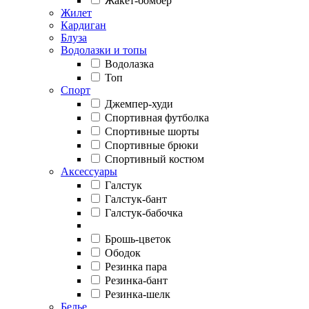
Жакет-бомбер
Жилет
Кардиган
Блуза
Водолазки и топы
Водолазка
Топ
Спорт
Джемпер-худи
Спортивная футболка
Спортивные шорты
Спортивные брюки
Спортивный костюм
Аксессуары
Галстук
Галстук-бант
Галстук-бабочка
Брошь-цветок
Ободок
Резинка пара
Резинка-бант
Резинка-шелк
Белье