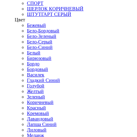
СПОРТ
ШЕРЛОК КОРИЧНЕВЫЙ
ШТУТГАРТ СЕРЫЙ
Цвет
Бежевый
Бело-Бордовый
Бело-Зеленый
Бело-Серый
Бело-Синий
Белый
Бирюзовый
Бордо
Бордовый
Василек
Гладкий Синий
Голубой
Желтый
Зеленый
Коричневый
Красный
Кремовый
Лавандовый
Лапша Синий
Лиловый
Меланж