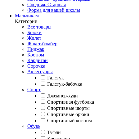
Средняя, Старшая
Форма для вашей школы
Мальчикам
Категории
Все товары
Брюки
Жилет
Жакет-бомбер
Пиджак
Костюм
Кардиган
Сорочка
Аксессуары
Галстук
Галстук-бабочка
Спорт
Джемпер-худи
Спортивная футболка
Спортивные шорты
Спортивные брюки
Спортивный костюм
Обувь
Туфли
Кроссовки