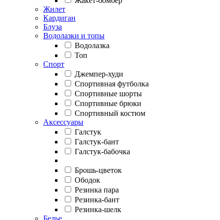
Жакет-бомбер
Жилет
Кардиган
Блуза
Водолазки и топы
Водолазка
Топ
Спорт
Джемпер-худи
Спортивная футболка
Спортивные шорты
Спортивные брюки
Спортивный костюм
Аксессуары
Галстук
Галстук-бант
Галстук-бабочка
Брошь-цветок
Ободок
Резинка пара
Резинка-бант
Резинка-шелк
Белье