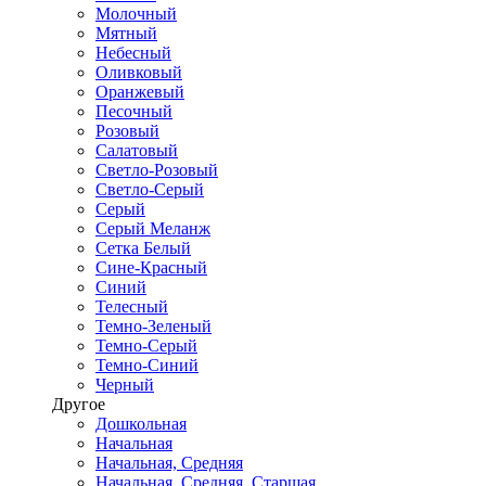
Молочный
Мятный
Небесный
Оливковый
Оранжевый
Песочный
Розовый
Салатовый
Светло-Розовый
Светло-Серый
Серый
Серый Меланж
Сетка Белый
Сине-Красный
Синий
Телесный
Темно-Зеленый
Темно-Серый
Темно-Синий
Черный
Другое
Дошкольная
Начальная
Начальная, Средняя
Начальная, Средняя, Старшая